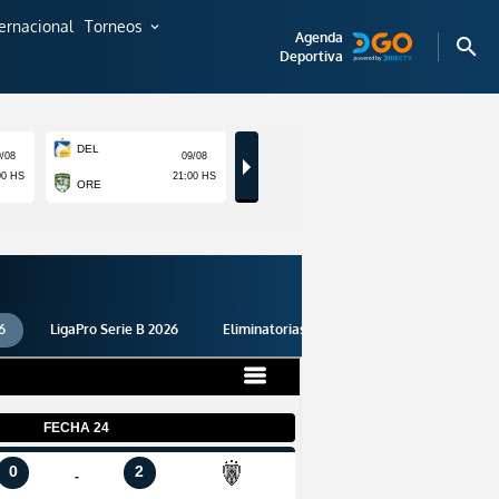
ternacional
Torneos
expand_more
Agenda
search
Deportiva
6
LigaPro Serie B 2026
Eliminatorias 2026