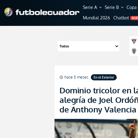
Serie A
Serie B
Copa 
expand_more
expand_more
Mundial 2026
Chatbot
NU
hace 5 meses
En el Exterior
schedule
Dominio tricolor en l
alegría de Joel Ordóñ
de Anthony Valencia