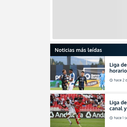
Noticias más leídas
Liga de
horario
partida
hace 2 d
schedule
2026
Liga de
canal 
de fina
hace 1 
schedule