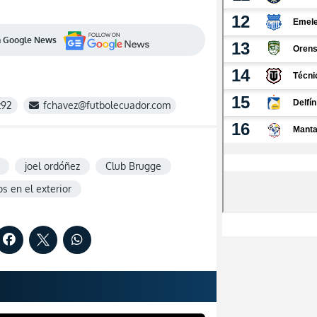
en Google News
z92
fchavez@futbolecuador.com
joel ordóñez
Club Brugge
s en el exterior