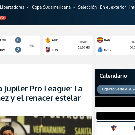
Libertadores
Copa Sudamericana
Selección
En el exterior
In
expand_more
expand_more
EVO
Calendario
a Jupiler Pro League: La
LigaPro Serie A 202
ez y el renacer estelar