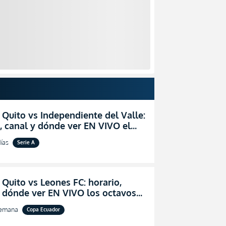
 Quito vs Independiente del Valle:
, canal y dónde ver EN VIVO el
zo por la fecha 24 de la LigaPro
ías
Serie A
 Quito vs Leones FC: horario,
y dónde ver EN VIVO los octavos
l de la Copa Ecuador 2026
semana
Copa Ecuador