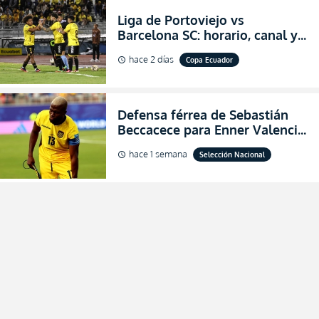
Liga de Portoviejo vs
Barcelona SC: horario, canal y
dónde ver EN VIVO los octavos
hace 2 días
Copa Ecuador
schedule
de final de la Copa Ecuador
2026
Defensa férrea de Sebastián
Beccacece para Enner Valencia
al indicar que era el hombre
hace 1 semana
Selección Nacional
schedule
indicado para Ecuador