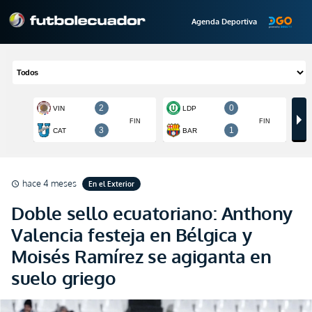
Agenda Deportiva
hace 4 meses
En el Exterior
schedule
Doble sello ecuatoriano: Anthony
Valencia festeja en Bélgica y
Moisés Ramírez se agiganta en
suelo griego