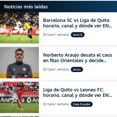
Noticias más leídas
Barcelona SC vs Liga de Quito:
horario, canal y dónde ver EN
VIVO la Fecha 22 de la LigaPro
hace 1 semana
Serie A
schedule
2026
Norberto Araujo desata el caos
en filas Orientales y decide
abandonar la dirección técnica
hace 1 semana
Aucas
schedule
de Aucas
Liga de Quito vs Leones FC:
horario, canal y dónde ver EN
VIVO los octavos de final de la
hace 1 semana
Copa Ecuador
schedule
Copa Ecuador 2026