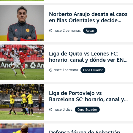
Norberto Araujo desata el caos
en filas Orientales y decide
abandonar la dirección técnica
hace 2 semanas
Aucas
schedule
de Aucas
Liga de Quito vs Leones FC:
horario, canal y dónde ver EN
VIVO los octavos de final de la
hace 1 semana
Copa Ecuador
schedule
Copa Ecuador 2026
Liga de Portoviejo vs
Barcelona SC: horario, canal y
dónde ver EN VIVO los octavos
hace 3 días
Copa Ecuador
schedule
de final de la Copa Ecuador
2026
Defensa férrea de Sebastián