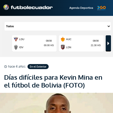
Agenda Deportiva
hace 4 años
En el Exterior
schedule
Días difíciles para Kevin Mina en
el fútbol de Bolivia (FOTO)