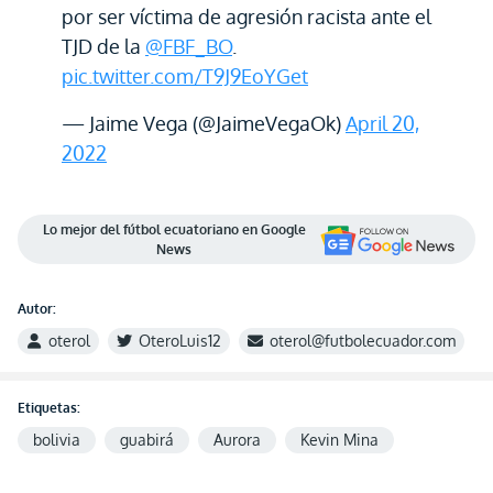
por ser víctima de agresión racista ante el
TJD de la
@FBF_BO
.
pic.twitter.com/T9J9EoYGet
— Jaime Vega (@JaimeVegaOk)
April 20,
2022
Lo mejor del fútbol ecuatoriano en Google
News
Autor:
oterol
OteroLuis12
oterol@futbolecuador.com
Etiquetas:
bolivia
guabirá
Aurora
Kevin Mina