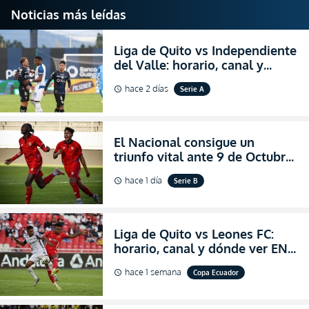
Noticias más leídas
Liga de Quito vs Independiente
del Valle: horario, canal y
dónde ver EN VIVO el
hace 2 días
Serie A
schedule
partidazo por la fecha 24 de la
LigaPro 2026
El Nacional consigue un
triunfo vital ante 9 de Octubre
para encender la fe en la
hace 1 día
Serie B
schedule
salvación
Liga de Quito vs Leones FC:
horario, canal y dónde ver EN
VIVO los octavos de final de la
hace 1 semana
Copa Ecuador
schedule
Copa Ecuador 2026