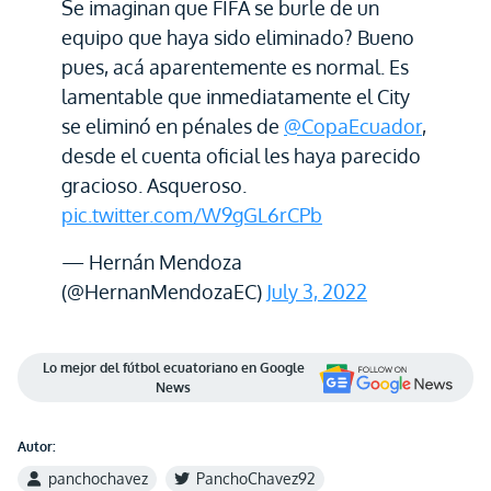
Se imaginan que FIFA se burle de un
equipo que haya sido eliminado? Bueno
pues, acá aparentemente es normal. Es
lamentable que inmediatamente el City
se eliminó en pénales de
@CopaEcuador
,
desde el cuenta oficial les haya parecido
gracioso. Asqueroso.
pic.twitter.com/W9gGL6rCPb
— Hernán Mendoza
(@HernanMendozaEC)
July 3, 2022
Lo mejor del fútbol ecuatoriano en Google
News
Autor:
panchochavez
PanchoChavez92