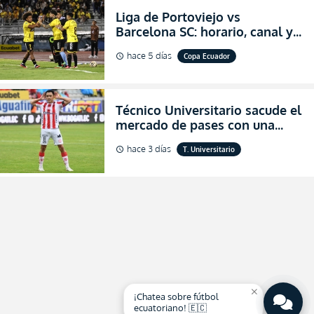
Liga de Portoviejo vs
Barcelona SC: horario, canal y
dónde ver EN VIVO los octavos
hace 5 días
Copa Ecuador
schedule
de final de la Copa Ecuador
2026
Técnico Universitario sacude el
mercado de pases con una
verdadera revolución para
hace 3 días
T. Universitario
schedule
asegurar la permanencia
(FOTO)
close
¡Chatea sobre fútbol
ecuatoriano! 🇪🇨