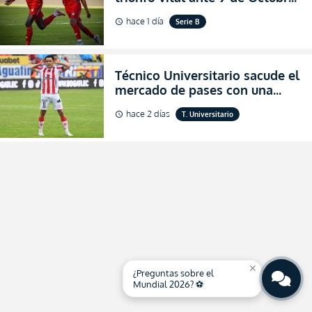
para encender la fe en la
hace 1 día
Serie B
schedule
salvación
Técnico Universitario sacude el
mercado de pases con una
verdadera revolución para
hace 2 días
T. Universitario
schedule
asegurar la permanencia
(FOTO)
close
¿Preguntas sobre el
Mundial 2026? ⚽