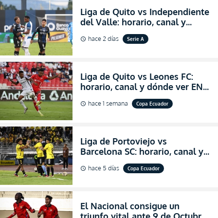
Liga de Quito vs Independiente
del Valle: horario, canal y
dónde ver EN VIVO el
hace 2 días
Serie A
schedule
partidazo por la fecha 24 de la
LigaPro 2026
Liga de Quito vs Leones FC:
horario, canal y dónde ver EN
VIVO los octavos de final de la
hace 1 semana
Copa Ecuador
schedule
Copa Ecuador 2026
Liga de Portoviejo vs
Barcelona SC: horario, canal y
dónde ver EN VIVO los octavos
hace 5 días
Copa Ecuador
schedule
de final de la Copa Ecuador
2026
El Nacional consigue un
triunfo vital ante 9 de Octubre