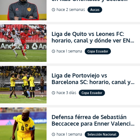
abandonar la dirección técnica
hace 2 semanas
Aucas
schedule
de Aucas
Liga de Quito vs Leones FC:
horario, canal y dónde ver EN
VIVO los octavos de final de la
hace 1 semana
Copa Ecuador
schedule
Copa Ecuador 2026
Liga de Portoviejo vs
Barcelona SC: horario, canal y
dónde ver EN VIVO los octavos
hace 3 días
Copa Ecuador
schedule
de final de la Copa Ecuador
2026
Defensa férrea de Sebastián
Beccacece para Enner Valencia
al indicar que era el hombre
hace 1 semana
Selección Nacional
schedule
indicado para Ecuador