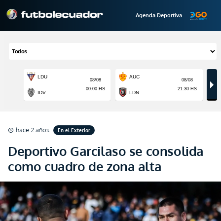
Agenda Deportiva
hace 2 años
En el Exterior
schedule
Deportivo Garcilaso se consolida
como cuadro de zona alta