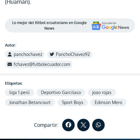
(Huamán).
Lo mejor del fútbol ecuatoriano en Google
News
Autor:
panchochavez
PanchoChavez92
fchavez@futbolecuador.com
Etiquetas:
liga 1 perú
Deportivo Garcilaso
joao rojas
Jonathan Betancourt
Sport Boys
Edinson Mero
Compartir: