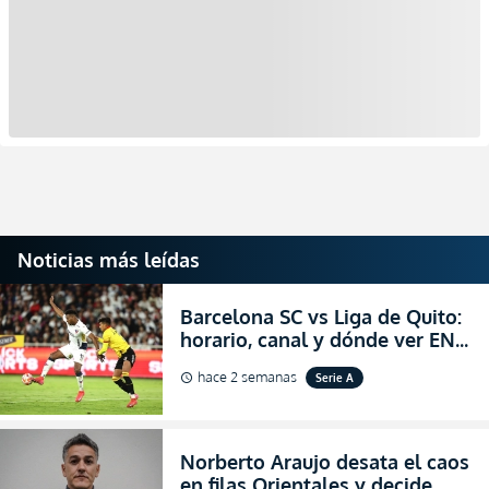
Noticias más leídas
Barcelona SC vs Liga de Quito:
horario, canal y dónde ver EN
VIVO la Fecha 22 de la LigaPro
hace 2 semanas
Serie A
schedule
2026
Norberto Araujo desata el caos
en filas Orientales y decide