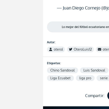
— Juan Diego Cornejo (@j
Lo mejor del fútbol ecuatoriano 
Autor:
oterol
OteroLuis12
ote
Etiquetas:
Chino Sandoval
Luis Sandoval
Liga Ecuabet
liga pro
serie
Compartir: