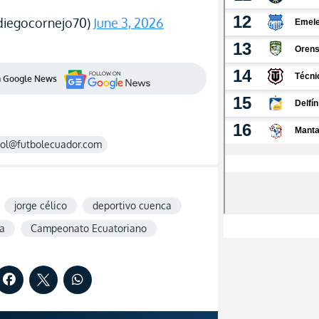
diegocornejo70)
June 3, 2026
en Google News
rol@futbolecuador.com
jorge célico
deportivo cuenca
 a
Campeonato Ecuatoriano