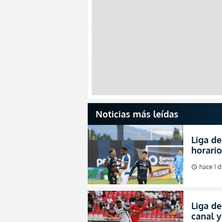
Noticias más leídas
Liga de
horario
partida
hace 1 d
schedule
2026
Liga de
canal 