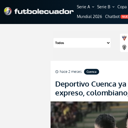
Serie A
Serie B
Copa 
expand_more
expand_more
Mundial 2026
Chatbot
NU
hace 2 meses
Cuenca
schedule
Deportivo Cuenca ya 
expreso, colombiano,