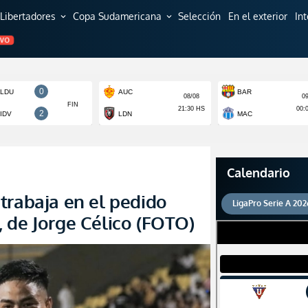
Libertadores
Copa Sudamericana
Selección
En el exterior
In
expand_more
expand_more
EVO
Calendario
trabaja en el pedido
LigaPro Serie A 202
 de Jorge Célico (FOTO)