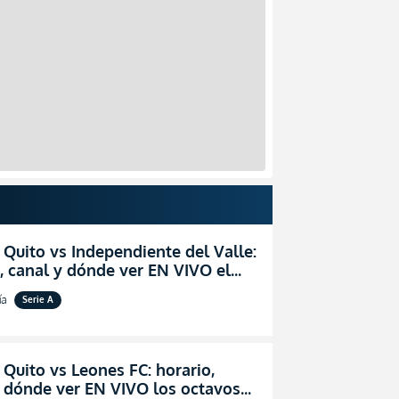
 Quito vs Independiente del Valle:
, canal y dónde ver EN VIVO el
zo por la fecha 24 de la LigaPro
ía
Serie A
 Quito vs Leones FC: horario,
y dónde ver EN VIVO los octavos