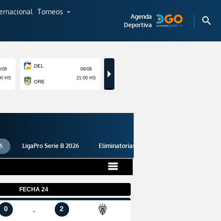
ternacional
Torneos
expand_more
Agenda
search
Deportiva
6
LigaPro Serie B 2026
Eliminatorias 2026