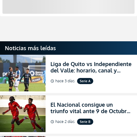
Noticias más leídas
Liga de Quito vs Independiente
del Valle: horario, canal y
dónde ver EN VIVO el
hace 3 días
Serie A
schedule
partidazo por la fecha 24 de la
LigaPro 2026
El Nacional consigue un
triunfo vital ante 9 de Octubre
para encender la fe en la
hace 2 días
Serie B
schedule
salvación