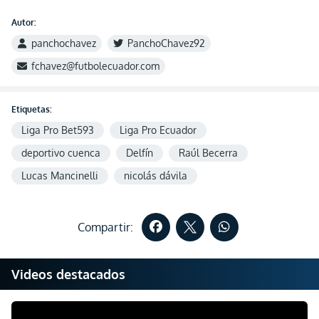
Autor:
panchochavez
PanchoChavez92
fchavez@futbolecuador.com
Etiquetas:
Liga Pro Bet593
Liga Pro Ecuador
deportivo cuenca
Delfín
Raúl Becerra
Lucas Mancinelli
nicolás dávila
Compartir:
Videos destacados