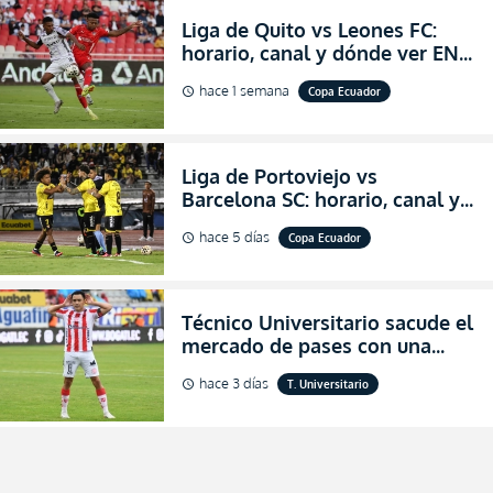
Liga de Quito vs Leones FC:
horario, canal y dónde ver EN
VIVO los octavos de final de la
hace 1 semana
Copa Ecuador
schedule
Copa Ecuador 2026
Liga de Portoviejo vs
Barcelona SC: horario, canal y
dónde ver EN VIVO los octavos
hace 5 días
Copa Ecuador
schedule
de final de la Copa Ecuador
2026
Técnico Universitario sacude el
mercado de pases con una
verdadera revolución para
hace 3 días
T. Universitario
schedule
asegurar la permanencia
(FOTO)