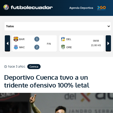
Agenda Deportiva
hace 3 años
Cuenca
schedule
Deportivo Cuenca tuvo a un
tridente ofensivo 100% letal