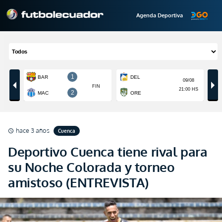
Agenda Deportiva
hace 3 años
Cuenca
schedule
Deportivo Cuenca tiene rival para
su Noche Colorada y torneo
amistoso (ENTREVISTA)