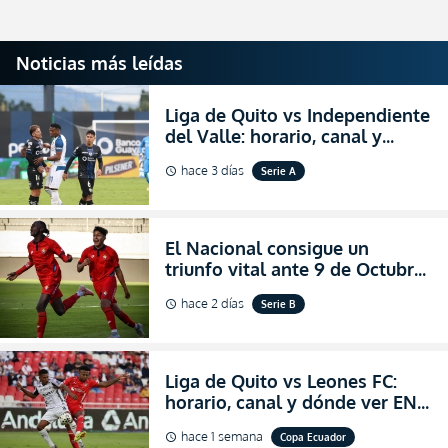
Noticias más leídas
Liga de Quito vs Independiente
del Valle: horario, canal y
dónde ver EN VIVO el
hace 3 días
Serie A
schedule
partidazo por la fecha 24 de la
LigaPro 2026
El Nacional consigue un
triunfo vital ante 9 de Octubre
para encender la fe en la
hace 2 días
Serie B
schedule
salvación
Liga de Quito vs Leones FC:
horario, canal y dónde ver EN
VIVO los octavos de final de la
hace 1 semana
Copa Ecuador
schedule
Copa Ecuador 2026