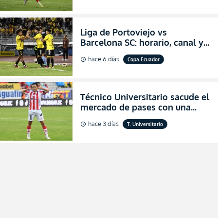
Liga de Portoviejo vs
Barcelona SC: horario, canal y
dónde ver EN VIVO los octavos
hace 6 días
Copa Ecuador
schedule
de final de la Copa Ecuador
2026
Técnico Universitario sacude el
mercado de pases con una
verdadera revolución para
hace 3 días
T. Universitario
schedule
asegurar la permanencia
(FOTO)