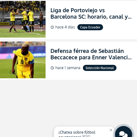
Liga de Portoviejo vs
Barcelona SC: horario, canal y
dónde ver EN VIVO los octavos
hace 4 días
Copa Ecuador
schedule
de final de la Copa Ecuador
2026
Defensa férrea de Sebastián
Beccacece para Enner Valencia
al indicar que era el hombre
hace 1 semana
Selección Nacional
schedule
indicado para Ecuador
close
¡Chatea sobre fútbol