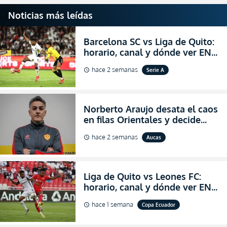
Noticias más leídas
Barcelona SC vs Liga de Quito:
horario, canal y dónde ver EN
VIVO la Fecha 22 de la LigaPro
hace 2 semanas
Serie A
schedule
2026
Norberto Araujo desata el caos
en filas Orientales y decide
abandonar la dirección técnica
hace 2 semanas
Aucas
schedule
de Aucas
Liga de Quito vs Leones FC:
horario, canal y dónde ver EN
VIVO los octavos de final de la
hace 1 semana
Copa Ecuador
schedule
Copa Ecuador 2026