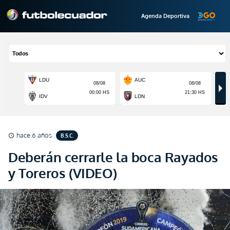
Agenda Deportiva
hace 6 años
B.S.C.
schedule
Deberán cerrarle la boca Rayados
y Toreros (VIDEO)