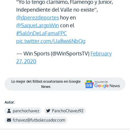
''Yo lo tengo clarísimo, Flamengo y Junior,
Independiente del Valle no existe'',
@dperezdeportes
hoy en
@SaqueLargoWin
con el
#SalónDeLaFamaFPC
pic.twitter.com/Ua8wi6NbQg
— Win Sports (@WinSportsTV)
February
27, 2020
Lo mejor del fútbol ecuatoriano en Google
News
Autor:
panchochavez
PanchoChavez92
fchavez@futbolecuador.com