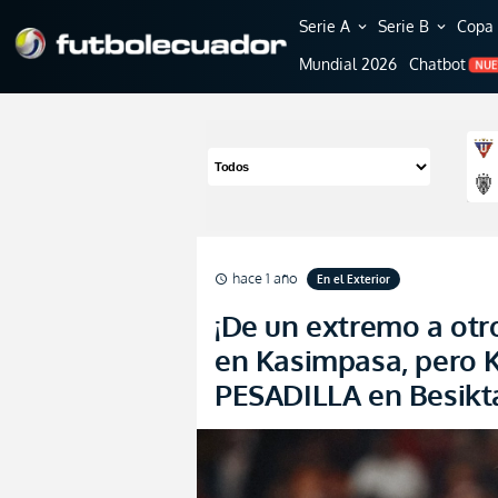
Serie A
Serie B
Copa 
expand_more
expand_more
Mundial 2026
Chatbot
NU
hace 1 año
En el Exterior
schedule
¡De un extremo a otr
en Kasimpasa, pero 
PESADILLA en Besikt