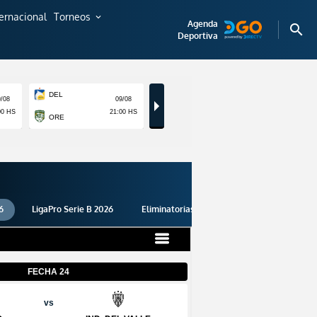
ternacional
Torneos
expand_more
Agenda
search
Deportiva
6
LigaPro Serie B 2026
Eliminatorias 2026