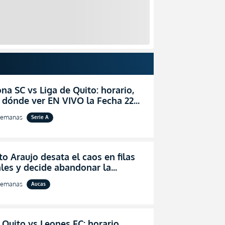
na SC vs Liga de Quito: horario,
 dónde ver EN VIVO la Fecha 22
igaPro 2026
semanas
Serie A
o Araujo desata el caos en filas
les y decide abandonar la
ón técnica de Aucas
semanas
Aucas
 Quito vs Leones FC: horario,