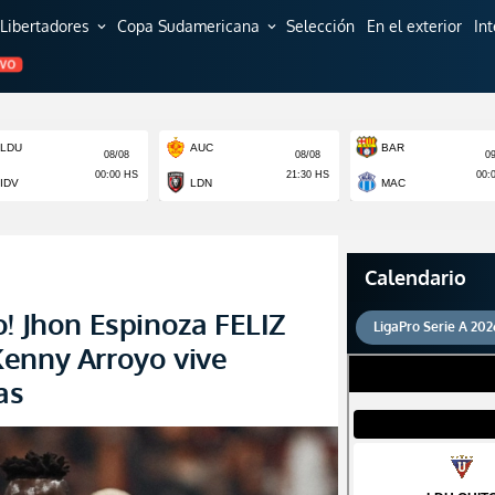
Libertadores
Copa Sudamericana
Selección
En el exterior
In
expand_more
expand_more
EVO
Calendario
o! Jhon Espinoza FELIZ
LigaPro Serie A 202
Kenny Arroyo vive
as