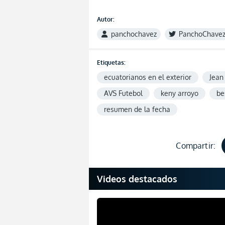
Autor:
panchochavez
PanchoChave
Etiquetas:
ecuatorianos en el exterior
Jean
AVS Futebol
keny arroyo
be
resumen de la fecha
Compartir:
Videos destacados