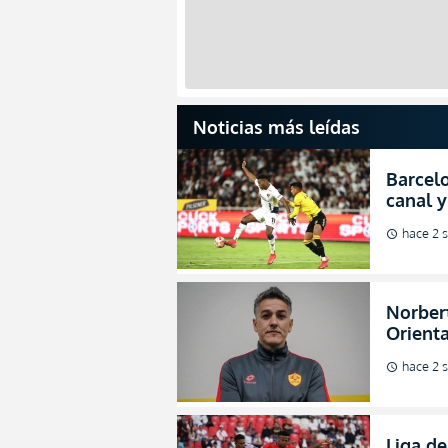
Noticias más leídas
Barcelo
canal y
de la L
hace 2 
schedule
Norbert
Orienta
direcci
hace 2 
schedule
Liga de