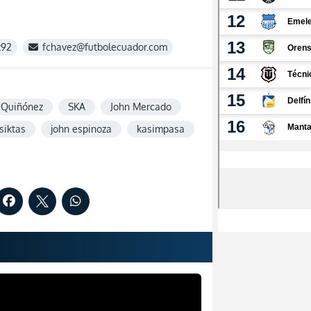
z92
fchavez@futbolecuador.com
 Quiñónez
SKA
John Mercado
siktas
john espinoza
kasimpasa