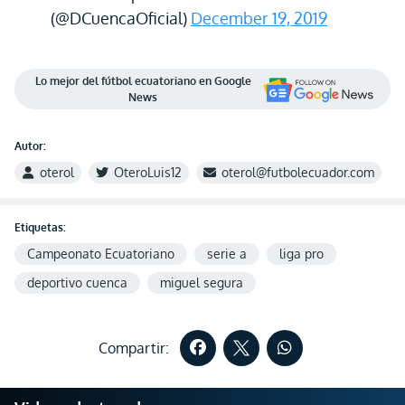
(@DCuencaOficial)
December 19, 2019
Lo mejor del fútbol ecuatoriano en Google
News
Autor:
oterol
OteroLuis12
oterol@futbolecuador.com
Etiquetas:
Campeonato Ecuatoriano
serie a
liga pro
deportivo cuenca
miguel segura
Compartir: