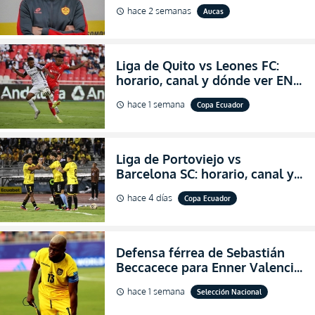
abandonar la dirección técnica
hace 2 semanas
Aucas
schedule
de Aucas
Liga de Quito vs Leones FC:
horario, canal y dónde ver EN
VIVO los octavos de final de la
hace 1 semana
Copa Ecuador
schedule
Copa Ecuador 2026
Liga de Portoviejo vs
Barcelona SC: horario, canal y
dónde ver EN VIVO los octavos
hace 4 días
Copa Ecuador
schedule
de final de la Copa Ecuador
2026
Defensa férrea de Sebastián
Beccacece para Enner Valencia
al indicar que era el hombre
hace 1 semana
Selección Nacional
schedule
indicado para Ecuador