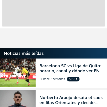
Noticias más leídas
Barcelona SC vs Liga de Quito:
horario, canal y dónde ver EN
VIVO la Fecha 22 de la LigaPro
hace 2 semanas
Serie A
schedule
2026
Norberto Araujo desata el caos
en filas Orientales y decide