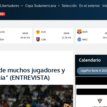
Libertadores
Copa Sudamericana
Selección
En el exterior
In
expand_more
expand_more
EVO
Calendario
de muchos jugadores y
LigaPro Serie A 202
cia” (ENTREVISTA)