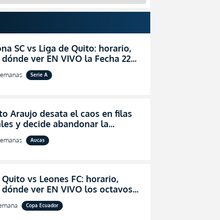
na SC vs Liga de Quito: horario,
 dónde ver EN VIVO la Fecha 22
igaPro 2026
semanas
Serie A
o Araujo desata el caos en filas
les y decide abandonar la
ón técnica de Aucas
semanas
Aucas
 Quito vs Leones FC: horario,
y dónde ver EN VIVO los octavos
l de la Copa Ecuador 2026
semana
Copa Ecuador