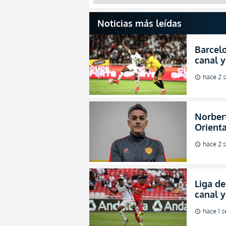
Noticias más leídas
Barcelo
canal y
de la L
hace 2 
schedule
Norbert
Orienta
direcci
hace 2 
schedule
Liga de
canal 
de fina
hace 1 
schedule