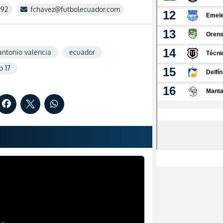
z92
fchavez@futbolecuador.com
antonio valencia
ecuador
o 17