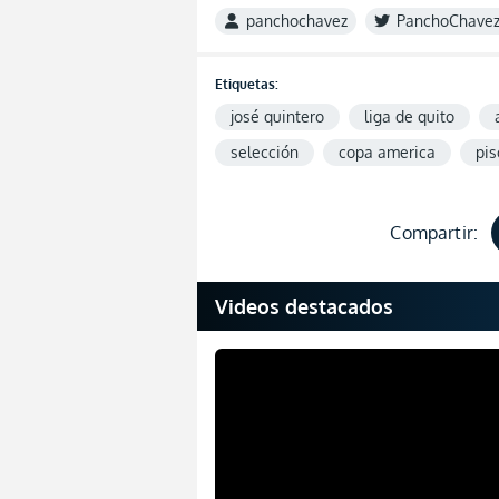
panchochavez
PanchoChave
Etiquetas:
josé quintero
liga de quito
selección
copa america
pis
Compartir:
Videos destacados