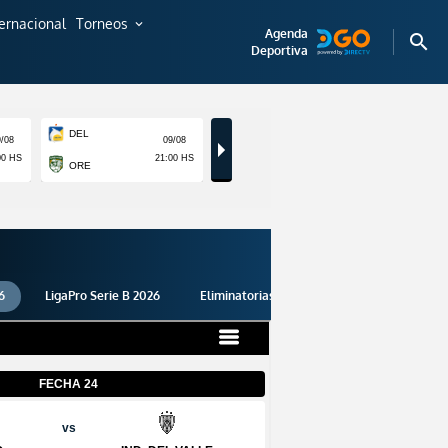
ternacional
Torneos
expand_more
Agenda
search
Deportiva
6
LigaPro Serie B 2026
Eliminatorias 2026