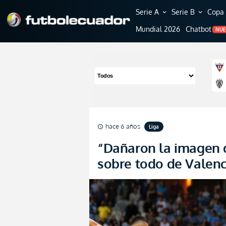
Serie A
Serie B
Copa 
expand_more
expand_more
Mundial 2026
Chatbot
NU
hace 6 años
Liga
schedule
“Dañaron la imagen 
sobre todo de Valen