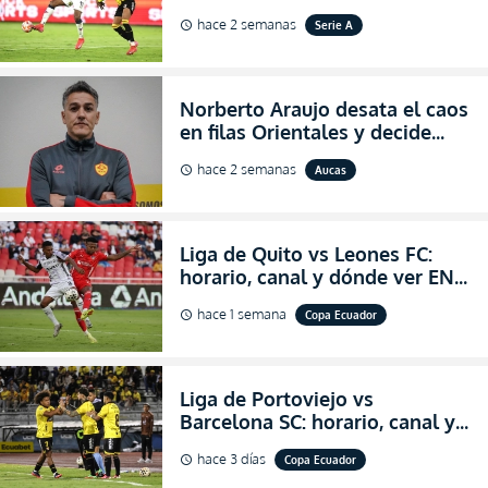
VIVO la Fecha 22 de la LigaPro
hace 2 semanas
Serie A
schedule
2026
Norberto Araujo desata el caos
en filas Orientales y decide
abandonar la dirección técnica
hace 2 semanas
Aucas
schedule
de Aucas
Liga de Quito vs Leones FC:
horario, canal y dónde ver EN
VIVO los octavos de final de la
hace 1 semana
Copa Ecuador
schedule
Copa Ecuador 2026
Liga de Portoviejo vs
Barcelona SC: horario, canal y
dónde ver EN VIVO los octavos
hace 3 días
Copa Ecuador
schedule
de final de la Copa Ecuador