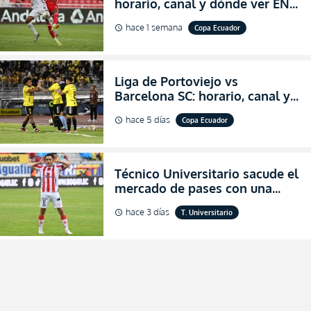
horario, canal y dónde ver EN
VIVO los octavos de final de la
hace 1 semana
Copa Ecuador
schedule
Copa Ecuador 2026
Liga de Portoviejo vs
Barcelona SC: horario, canal y
dónde ver EN VIVO los octavos
hace 5 días
Copa Ecuador
schedule
de final de la Copa Ecuador
2026
Técnico Universitario sacude el
mercado de pases con una
verdadera revolución para
hace 3 días
T. Universitario
schedule
asegurar la permanencia
(FOTO)