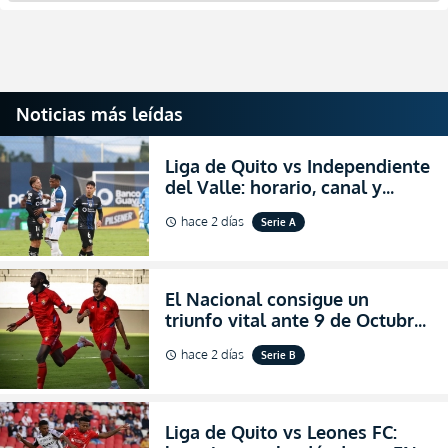
Noticias más leídas
Liga de Quito vs Independiente
del Valle: horario, canal y
dónde ver EN VIVO el
hace 2 días
Serie A
schedule
partidazo por la fecha 24 de la
LigaPro 2026
El Nacional consigue un
triunfo vital ante 9 de Octubre
para encender la fe en la
hace 2 días
Serie B
schedule
salvación
Liga de Quito vs Leones FC: