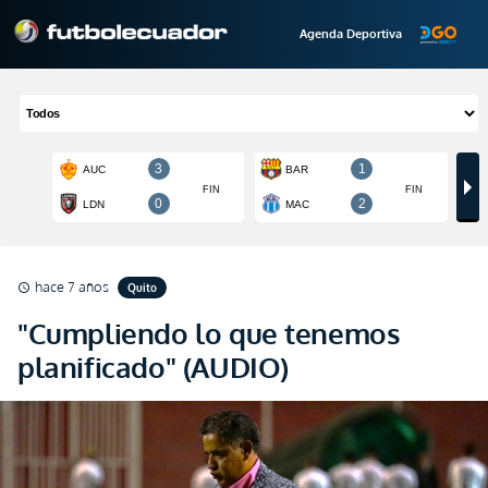
Agenda Deportiva
hace 7 años
Quito
schedule
"Cumpliendo lo que tenemos
planificado" (AUDIO)