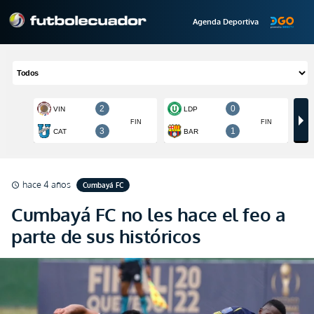
Agenda Deportiva
hace 4 años
Cumbayá FC
schedule
Cumbayá FC no les hace el feo a
parte de sus históricos