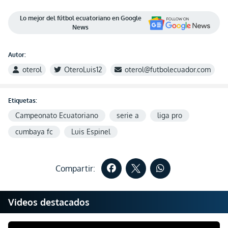
Lo mejor del fútbol ecuatoriano en Google
News
Autor:
oterol
OteroLuis12
oterol@futbolecuador.com
Etiquetas:
Campeonato Ecuatoriano
serie a
liga pro
cumbaya fc
Luis Espinel
Compartir:
Videos destacados