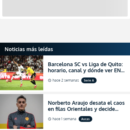
Noticias más leídas
Barcelona SC vs Liga de Quito:
horario, canal y dónde ver EN
VIVO la Fecha 22 de la LigaPro
hace 2 semanas
Serie A
schedule
2026
Norberto Araujo desata el caos
en filas Orientales y decide
abandonar la dirección técnica
hace 1 semana
Aucas
schedule
de Aucas