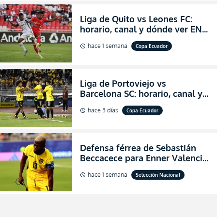
Liga de Quito vs Leones FC:
horario, canal y dónde ver EN
VIVO los octavos de final de la
hace 1 semana
Copa Ecuador
schedule
Copa Ecuador 2026
Liga de Portoviejo vs
Barcelona SC: horario, canal y
dónde ver EN VIVO los octavos
hace 3 días
Copa Ecuador
schedule
de final de la Copa Ecuador
2026
Defensa férrea de Sebastián
Beccacece para Enner Valencia
al indicar que era el hombre
hace 1 semana
Selección Nacional
schedule
indicado para Ecuador