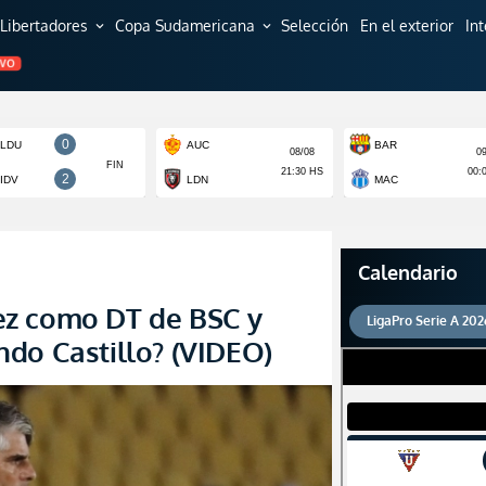
Libertadores
Copa Sudamericana
Selección
En el exterior
In
expand_more
expand_more
EVO
Calendario
ez como DT de BSC y
LigaPro Serie A 202
do Castillo? (VIDEO)