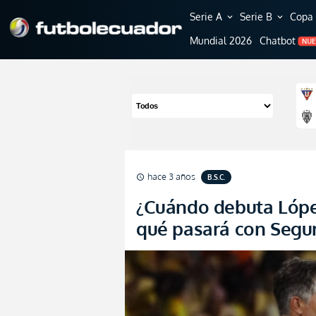
Serie A
Serie B
Copa 
expand_more
expand_more
Mundial 2026
Chatbot
NU
hace 3 años
B.S.C.
schedule
¿Cuándo debuta Lóp
qué pasará con Segun