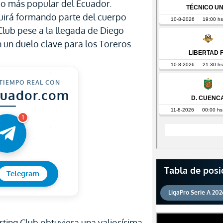
po más popular del Ecuador.
uirá formando parte del cuerpo
Club pese a la llegada de Diego
 un duelo clave para los Toreros.
 TIEMPO REAL CON
cuador.com
1
Tabla de posi
Telegram
LigaPro Serie A 202
ing Club obtuviera una valiosísima