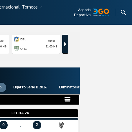
ternacional
Torneos
expand_more
Agenda
search
Deportiva
6
LigaPro Serie B 2026
Eliminatorias 2026