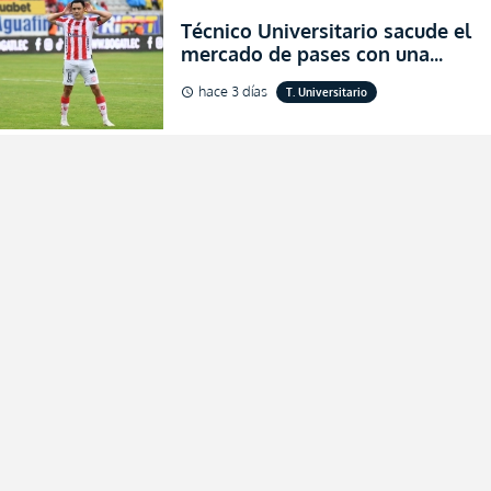
Técnico Universitario sacude el
mercado de pases con una
verdadera revolución para
hace 3 días
T. Universitario
schedule
asegurar la permanencia
(FOTO)