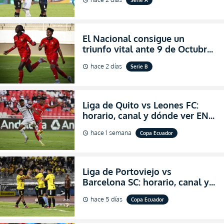
schedule
partidazo por la fecha 24 de la
LigaPro 2026
El Nacional consigue un
triunfo vital ante 9 de Octubre
para encender la fe en la
hace 2 días
Serie B
schedule
salvación
Liga de Quito vs Leones FC:
horario, canal y dónde ver EN
VIVO los octavos de final de la
hace 1 semana
Copa Ecuador
schedule
Copa Ecuador 2026
Liga de Portoviejo vs
Barcelona SC: horario, canal y
dónde ver EN VIVO los octavos
hace 5 días
Copa Ecuador
schedule
de final de la Copa Ecuador
2026