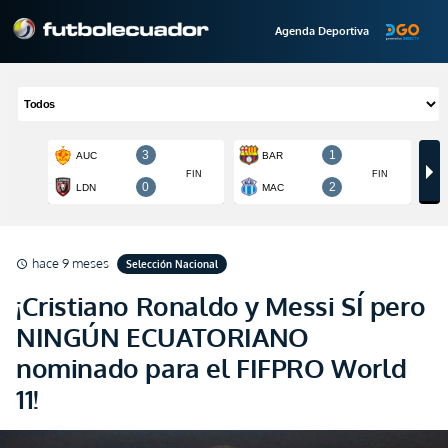
Agenda Deportiva
hace 9 meses
Selección Nacional
schedule
¡Cristiano Ronaldo y Messi SÍ pero
NINGÚN ECUATORIANO
nominado para el FIFPRO World
11!