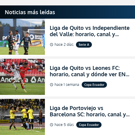
Noticias más leídas
Liga de Quito vs Independiente
del Valle: horario, canal y
dónde ver EN VIVO el
hace 2 días
Serie A
schedule
partidazo por la fecha 24 de la
LigaPro 2026
Liga de Quito vs Leones FC:
horario, canal y dónde ver EN
VIVO los octavos de final de la
hace 1 semana
Copa Ecuador
schedule
Copa Ecuador 2026
Liga de Portoviejo vs
Barcelona SC: horario, canal y
dónde ver EN VIVO los octavos
hace 5 días
Copa Ecuador
schedule
de final de la Copa Ecuador
2026