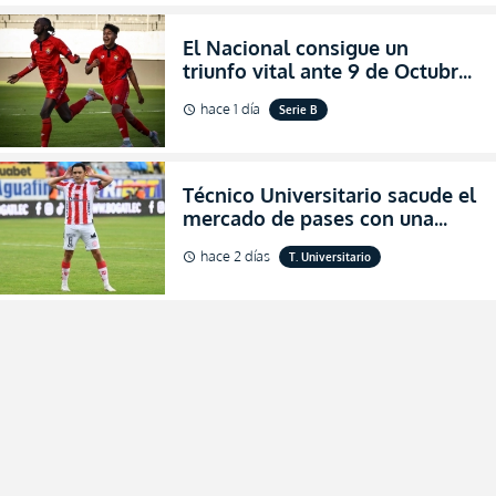
El Nacional consigue un
triunfo vital ante 9 de Octubre
para encender la fe en la
hace 1 día
Serie B
schedule
salvación
Técnico Universitario sacude el
mercado de pases con una
verdadera revolución para
hace 2 días
T. Universitario
schedule
asegurar la permanencia
(FOTO)