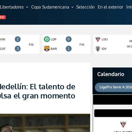
Libertadores
Copa Sudamericana
Selección
En el exterior
In
expand_more
expand_more
EVO
Calendario
edellín: El talento de
LigaPro Serie A 202
ulsa el gran momento