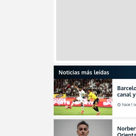
Noticias más leídas
Barcelo
canal y
de la L
hace 1 
schedule
Norbert
Orienta