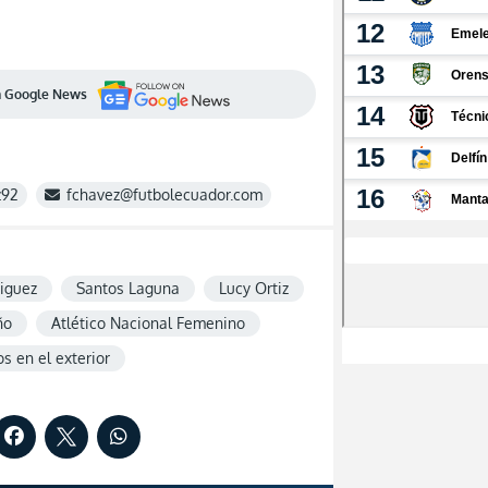
en Google News
z92
fchavez@futbolecuador.com
iguez
Santos Laguna
Lucy Ortiz
ño
Atlético Nacional Femenino
s en el exterior