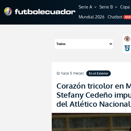
Serie A
Serie B
Copa 
expand_more
expand_more
Mundial 2026
Chatbot
NU
hace 5 meses
En el Exterior
schedule
Corazón tricolor en M
Stefany Cedeño imp
del Atlético Nacional