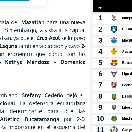
gala del
Mazatlán
para una nueva
l
. Sin embargo, la visita a la capital
aban, ya que el
Cruz Azul
se impuso
 Laguna
también vio acción y cayó
2-
un encuentro que contó con las
es
Kathya Mendoza
y
Doménica
ombiano,
Stefany Cedeño
dejó su
cional
. La defensora ecuatoriana
cia determinante para que las
l
Atlético Bucaramanga
por
2-0
,
za importante en el esquema del