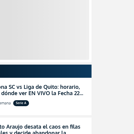
na SC vs Liga de Quito: horario,
 dónde ver EN VIVO la Fecha 22
igaPro 2026
semana
Serie A
o Araujo desata el caos en filas
les y decide abandonar la