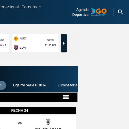
ternacional
Torneos
expand_more
Agenda
search
Deportiva
6
LigaPro Serie B 2026
Eliminatorias 2026