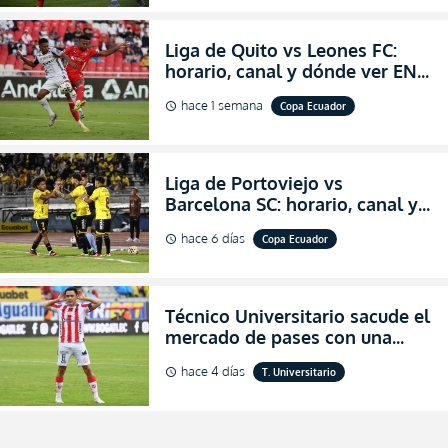
Liga de Quito vs Leones FC:
horario, canal y dónde ver EN
VIVO los octavos de final de la
hace 1 semana
Copa Ecuador
schedule
Copa Ecuador 2026
Liga de Portoviejo vs
Barcelona SC: horario, canal y
dónde ver EN VIVO los octavos
hace 6 días
Copa Ecuador
schedule
de final de la Copa Ecuador
2026
Técnico Universitario sacude el
mercado de pases con una
verdadera revolución para
hace 4 días
T. Universitario
schedule
asegurar la permanencia
(FOTO)