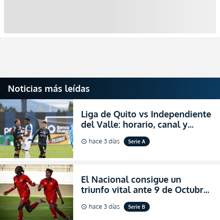
Noticias más leídas
Liga de Quito vs Independiente
del Valle: horario, canal y
dónde ver EN VIVO el
hace 3 días
Serie A
schedule
partidazo por la fecha 24 de la
LigaPro 2026
El Nacional consigue un
triunfo vital ante 9 de Octubre
para encender la fe en la
hace 3 días
Serie B
schedule
salvación