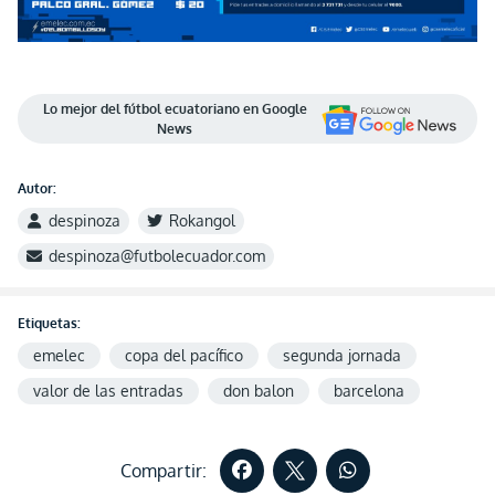
Lo mejor del fútbol ecuatoriano en Google
News
Autor:
despinoza
Rokangol
despinoza@futbolecuador.com
Etiquetas:
emelec
copa del pacífico
segunda jornada
valor de las entradas
don balon
barcelona
Compartir: