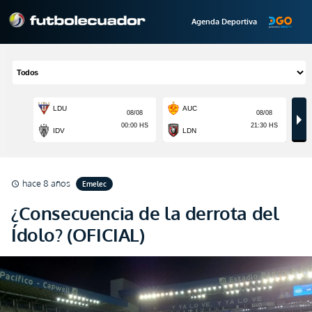
Agenda Deportiva
hace 8 años
Emelec
schedule
¿Consecuencia de la derrota del
Ídolo? (OFICIAL)