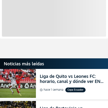
Noticias más leídas
Liga de Quito vs Leones FC:
horario, canal y dónde ver EN
VIVO los octavos de final de la
hace 1 semana
Copa Ecuador
schedule
Copa Ecuador 2026