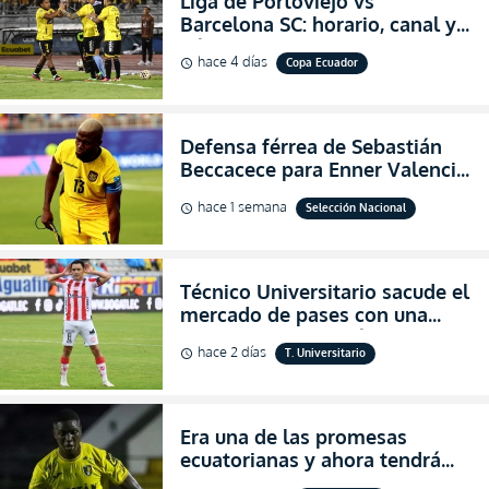
Liga de Portoviejo vs
Barcelona SC: horario, canal y
dónde ver EN VIVO los octavos
hace 4 días
Copa Ecuador
schedule
de final de la Copa Ecuador
2026
Defensa férrea de Sebastián
Beccacece para Enner Valencia
al indicar que era el hombre
hace 1 semana
Selección Nacional
schedule
indicado para Ecuador
Técnico Universitario sacude el
mercado de pases con una
verdadera revolución para
hace 2 días
T. Universitario
schedule
asegurar la permanencia
(FOTO)
Era una de las promesas
ecuatorianas y ahora tendrá
una nueva oportunidad en