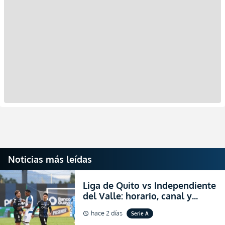
Noticias más leídas
Liga de Quito vs Independiente
del Valle: horario, canal y
dónde ver EN VIVO el
hace 2 días
Serie A
schedule
partidazo por la fecha 24 de la