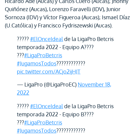
Ricardo Adé (Aucas) y Carlos Cuero (Aucas); Jhonny
Quiñónez (Aucas), Lorenzo Faravelli (IDV), Junior
Sornoza (IDV) y Víctor Figueroa (Aucas); Ismael Díaz
(U.Católica) y Francisco Fydriszewski (Aucas).
?????
#ElOnceIdeal
de la LigaPro Betcris
temporada 2022 - Equipo A????
???
#LigaProBetcris
#JugamosTodos
????????????
pic.twitter.com/ACjo2ijHJT
— LigaPro (@LigaProEC)
November 18,
2022
?????
#ElOnceIdeal
de la LigaPro Betcris
temporada 2022 - Equipo B????
???
#LigaProBetcris
#JugamosTodos
????????????