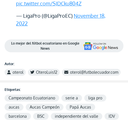
pic.twitter.com/SJDCku804Z
— LigaPro (@LigaProEC)
November 18,
2022
Lo mejor del fútbol ecuatoriano en Google
News
Autor:
oterol
OteroLuis12
oterol@futbolecuador.com
Etiquetas:
Campeonato Ecuatoriano
serie a
liga pro
aucas
Aucas Campeón
Papá Aucas
barcelona
BSC
independiente del valle
IDV