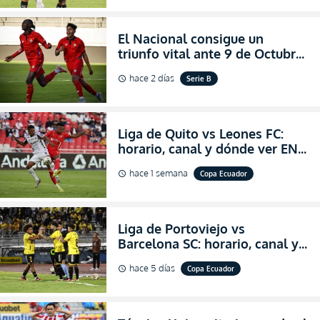
LigaPro 2026
El Nacional consigue un
triunfo vital ante 9 de Octubre
para encender la fe en la
hace 2 días
Serie B
schedule
salvación
Liga de Quito vs Leones FC:
horario, canal y dónde ver EN
VIVO los octavos de final de la
hace 1 semana
Copa Ecuador
schedule
Copa Ecuador 2026
Liga de Portoviejo vs
Barcelona SC: horario, canal y
dónde ver EN VIVO los octavos
hace 5 días
Copa Ecuador
schedule
de final de la Copa Ecuador
2026