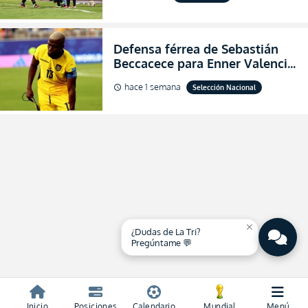
de final de la Copa Ecuador
2026
Defensa férrea de Sebastián
Beccacece para Enner Valencia
al indicar que era el hombre
hace 1 semana
Selección Nacional
schedule
indicado para Ecuador
close
¿Dudas de La Tri?
Pregúntame 💬
Inicio
Posiciones
Calendario
Mundial
Menú