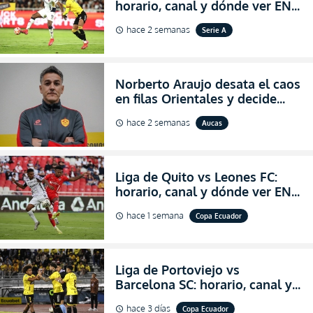
horario, canal y dónde ver EN
VIVO la Fecha 22 de la LigaPro
hace 2 semanas
Serie A
schedule
2026
Norberto Araujo desata el caos
en filas Orientales y decide
abandonar la dirección técnica
hace 2 semanas
Aucas
schedule
de Aucas
Liga de Quito vs Leones FC:
horario, canal y dónde ver EN
VIVO los octavos de final de la
hace 1 semana
Copa Ecuador
schedule
Copa Ecuador 2026
Liga de Portoviejo vs
Barcelona SC: horario, canal y
dónde ver EN VIVO los octavos
hace 3 días
Copa Ecuador
schedule