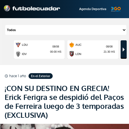
Agenda Deportiva
hace 1 año
En el Exterior
schedule
¡CON SU DESTINO EN GRECIA!
Erick Ferigra se despidió del Paços
de Ferreira luego de 3 temporadas
(EXCLUSIVA)