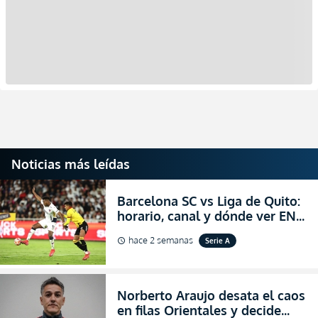
Noticias más leídas
Barcelona SC vs Liga de Quito:
horario, canal y dónde ver EN
VIVO la Fecha 22 de la LigaPro
hace 2 semanas
Serie A
schedule
2026
Norberto Araujo desata el caos
en filas Orientales y decide