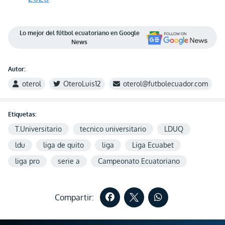
Lo mejor del fútbol ecuatoriano en Google
News
Autor:
oterol
OteroLuis12
oterol@futbolecuador.com
Etiquetas:
T.Universitario
tecnico universitario
LDUQ
ldu
liga de quito
liga
Liga Ecuabet
liga pro
serie a
Campeonato Ecuatoriano
Compartir: