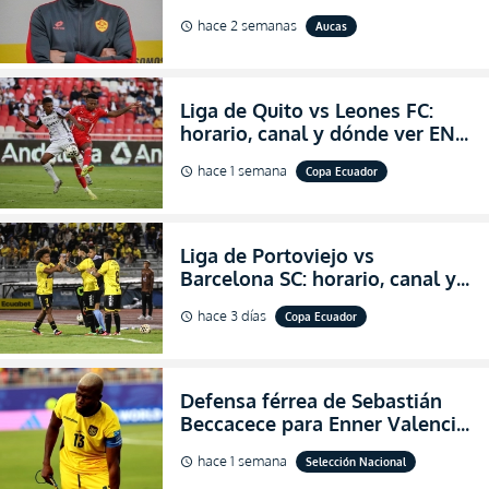
abandonar la dirección técnica
hace 2 semanas
Aucas
schedule
de Aucas
Liga de Quito vs Leones FC:
horario, canal y dónde ver EN
VIVO los octavos de final de la
hace 1 semana
Copa Ecuador
schedule
Copa Ecuador 2026
Liga de Portoviejo vs
Barcelona SC: horario, canal y
dónde ver EN VIVO los octavos
hace 3 días
Copa Ecuador
schedule
de final de la Copa Ecuador
2026
Defensa férrea de Sebastián
Beccacece para Enner Valencia
al indicar que era el hombre
hace 1 semana
Selección Nacional
schedule
indicado para Ecuador