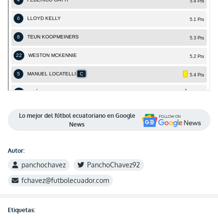
Lo mejor del fútbol ecuatoriano en Google
News
Autor:
panchochavez
PanchoChavez92
fchavez@futbolecuador.com
Etiquetas: