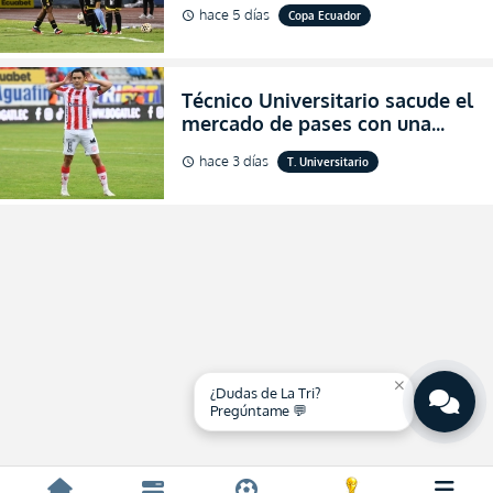
hace 5 días
Copa Ecuador
schedule
de final de la Copa Ecuador
2026
Técnico Universitario sacude el
mercado de pases con una
verdadera revolución para
hace 3 días
T. Universitario
schedule
asegurar la permanencia
(FOTO)
close
¿Dudas de La Tri?
Pregúntame 💬