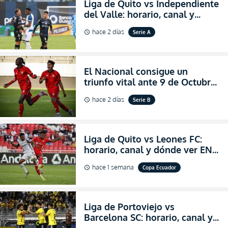
Liga de Quito vs Independiente
del Valle: horario, canal y
dónde ver EN VIVO el
hace 2 días
Serie A
schedule
partidazo por la fecha 24 de la
LigaPro 2026
El Nacional consigue un
triunfo vital ante 9 de Octubre
para encender la fe en la
hace 2 días
Serie B
schedule
salvación
Liga de Quito vs Leones FC:
horario, canal y dónde ver EN
VIVO los octavos de final de la
hace 1 semana
Copa Ecuador
schedule
Copa Ecuador 2026
Liga de Portoviejo vs
Barcelona SC: horario, canal y
dónde ver EN VIVO los octavos