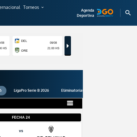
ternacional
Torneos
expand_more
Agenda
search
Deportiva
6
LigaPro Serie B 2026
Eliminatorias 2026