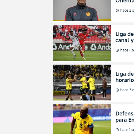
Orienta
direcci
hace 2 
schedule
Liga de
canal 
de fina
hace 1 
schedule
Liga de
horario
octavos
hace 3 d
schedule
Defens
para En
hombre
hace 1 
schedule