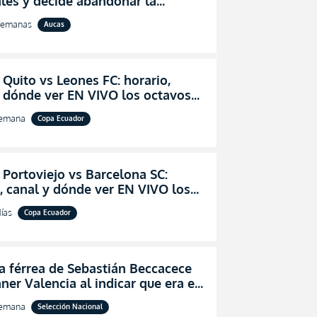
les y decide abandonar la
ón técnica de Aucas
semanas
Aucas
 Quito vs Leones FC: horario,
y dónde ver EN VIVO los octavos
l de la Copa Ecuador 2026
semana
Copa Ecuador
 Portoviejo vs Barcelona SC:
, canal y dónde ver EN VIVO los
 de final de la Copa Ecuador 2026
ías
Copa Ecuador
a férrea de Sebastián Beccacece
ner Valencia al indicar que era el
 indicado para Ecuador
semana
Selección Nacional