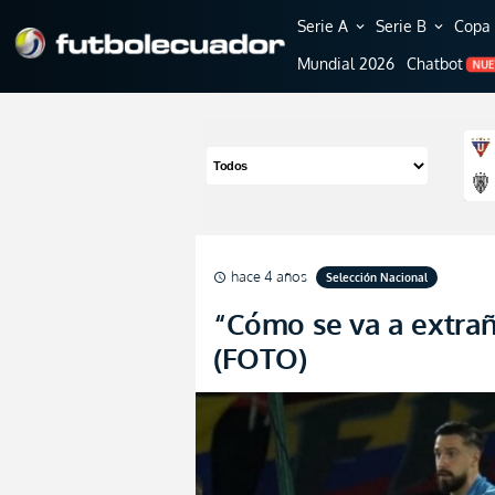
Serie A
Serie B
Copa 
expand_more
expand_more
Mundial 2026
Chatbot
NU
hace 4 años
Selección Nacional
schedule
“Cómo se va a extraña
(FOTO)