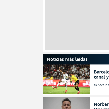
Noticias más leídas
Barcelo
canal y
de la L
hace 2 
schedule
Norbert