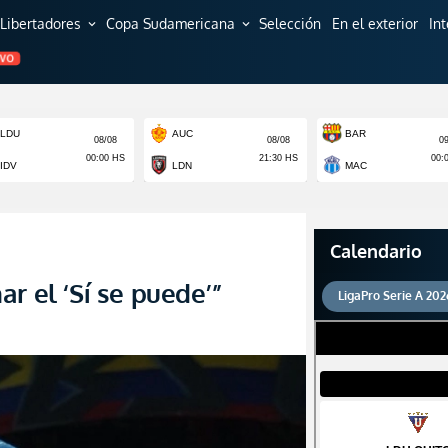
Libertadores
Copa Sudamericana
Selección
En el exterior
In
expand_more
expand_more
EVO
Calendario
r el ‘Sí se puede’”
LigaPro Serie A 202