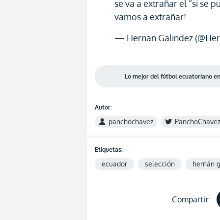
se va a extrañar el “si se
vamos a extrañar!
— Hernan Galindez (@Her
Lo mejor del fútbol ecuatoriano 
Autor:
panchochavez
PanchoChave
Etiquetas:
ecuador
selección
hernán g
Compartir: