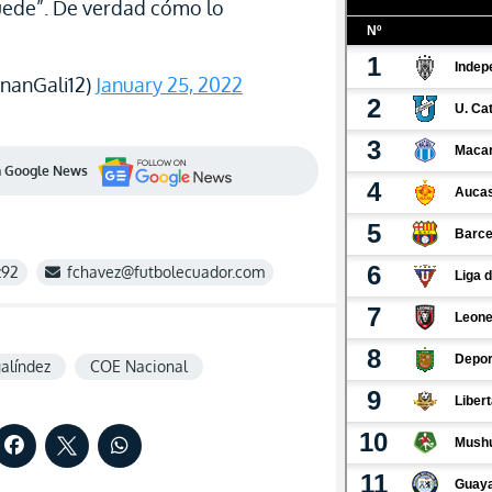
 puede”. De verdad cómo lo
nanGali12)
January 25, 2022
en Google News
z92
fchavez@futbolecuador.com
alíndez
COE Nacional