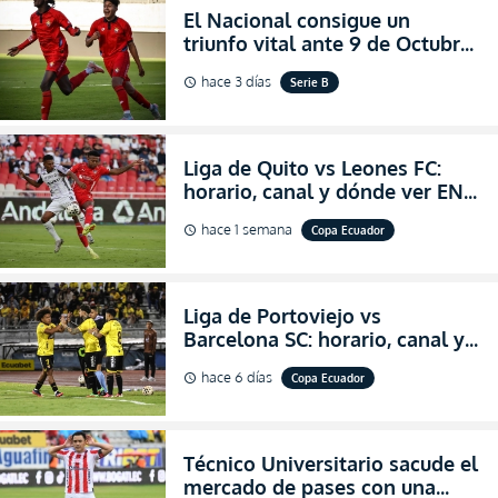
El Nacional consigue un
triunfo vital ante 9 de Octubre
para encender la fe en la
hace 3 días
Serie B
schedule
salvación
Liga de Quito vs Leones FC:
horario, canal y dónde ver EN
VIVO los octavos de final de la
hace 1 semana
Copa Ecuador
schedule
Copa Ecuador 2026
Liga de Portoviejo vs
Barcelona SC: horario, canal y
dónde ver EN VIVO los octavos
hace 6 días
Copa Ecuador
schedule
de final de la Copa Ecuador
2026
Técnico Universitario sacude el
mercado de pases con una