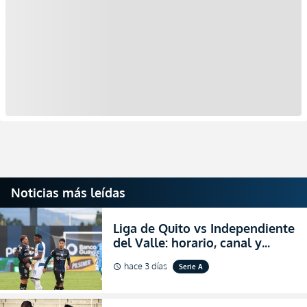
Noticias más leídas
Liga de Quito vs Independiente
del Valle: horario, canal y
dónde ver EN VIVO el
hace 3 días
Serie A
schedule
partidazo por la fecha 24 de la
LigaPro 2026