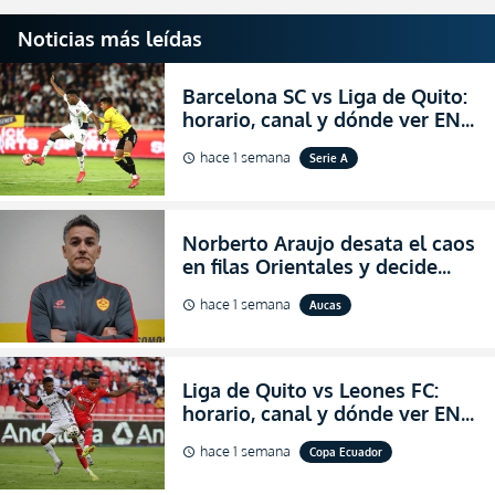
Noticias más leídas
Barcelona SC vs Liga de Quito:
horario, canal y dónde ver EN
VIVO la Fecha 22 de la LigaPro
hace 1 semana
Serie A
schedule
2026
Norberto Araujo desata el caos
en filas Orientales y decide
abandonar la dirección técnica
hace 1 semana
Aucas
schedule
de Aucas
Liga de Quito vs Leones FC:
horario, canal y dónde ver EN
VIVO los octavos de final de la
hace 1 semana
Copa Ecuador
schedule
Copa Ecuador 2026