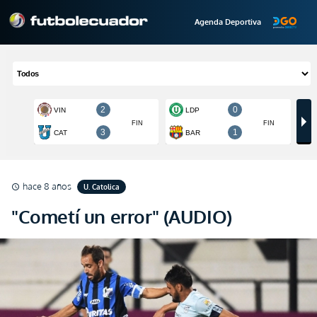
Agenda Deportiva
hace 8 años
U. Catolica
schedule
"Cometí un error" (AUDIO)