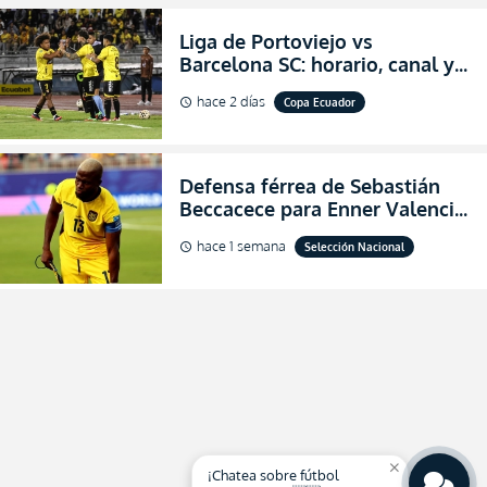
Liga de Portoviejo vs
Barcelona SC: horario, canal y
dónde ver EN VIVO los octavos
hace 2 días
Copa Ecuador
schedule
de final de la Copa Ecuador
2026
Defensa férrea de Sebastián
Beccacece para Enner Valencia
al indicar que era el hombre
hace 1 semana
Selección Nacional
schedule
indicado para Ecuador
close
¡Chatea sobre fútbol