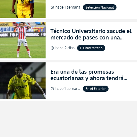
al indicar que era el hombre
hace 1 semana
Selección Nacional
schedule
indicado para Ecuador
Técnico Universitario sacude el
mercado de pases con una
verdadera revolución para
hace 2 días
T. Universitario
schedule
asegurar la permanencia
(FOTO)
Era una de las promesas
ecuatorianas y ahora tendrá
una nueva oportunidad en
hace 1 semana
En el Exterior
schedule
Bolivia