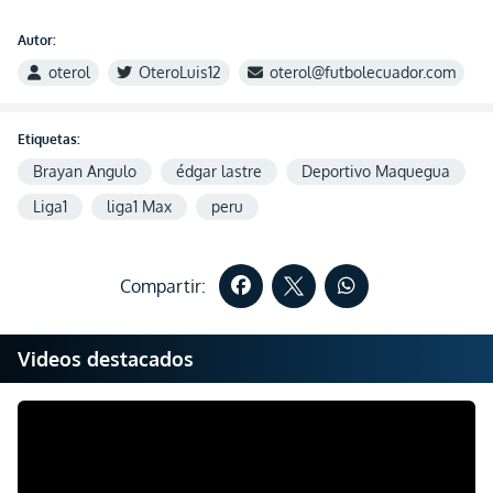
Autor:
oterol
OteroLuis12
oterol@futbolecuador.com
Etiquetas:
Brayan Angulo
édgar lastre
Deportivo Maquegua
Liga1
liga1 Max
peru
Compartir:
Videos destacados