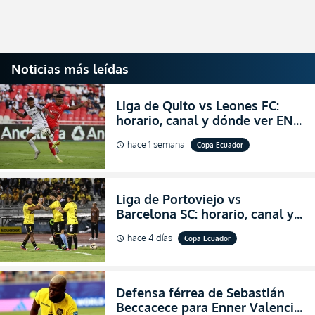
Noticias más leídas
Liga de Quito vs Leones FC:
horario, canal y dónde ver EN
VIVO los octavos de final de la
hace 1 semana
Copa Ecuador
schedule
Copa Ecuador 2026
Liga de Portoviejo vs
Barcelona SC: horario, canal y
dónde ver EN VIVO los octavos
hace 4 días
Copa Ecuador
schedule
de final de la Copa Ecuador
2026
Defensa férrea de Sebastián
Beccacece para Enner Valencia