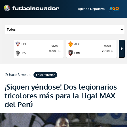
Agenda Deportiva
hace 8 meses
En el Exterior
schedule
¡Siguen yéndose! Dos legionarios
tricolores más para la Liga1 MAX
del Perú