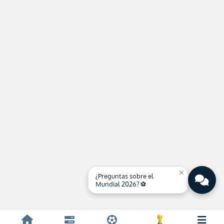
close
¿Preguntas sobre el
Mundial 2026? ⚽