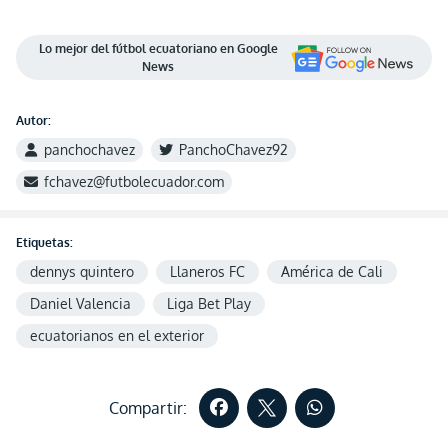
Lo mejor del fútbol ecuatoriano en Google
News
Autor:
panchochavez
PanchoChavez92
fchavez@futbolecuador.com
Etiquetas:
dennys quintero
Llaneros FC
América de Cali
Daniel Valencia
Liga Bet Play
ecuatorianos en el exterior
Compartir: