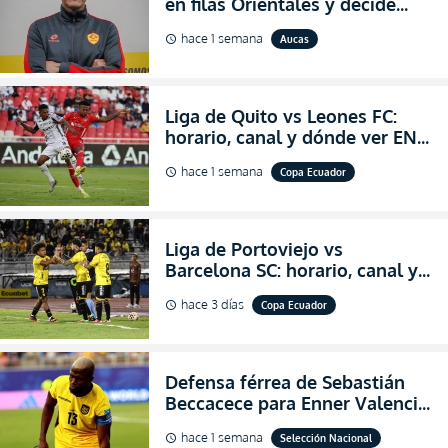
en filas Orientales y decide
abandonar la dirección técnica
hace 1 semana
Aucas
schedule
de Aucas
Liga de Quito vs Leones FC:
horario, canal y dónde ver EN
VIVO los octavos de final de la
hace 1 semana
Copa Ecuador
schedule
Copa Ecuador 2026
Liga de Portoviejo vs
Barcelona SC: horario, canal y
dónde ver EN VIVO los octavos
hace 3 días
Copa Ecuador
schedule
de final de la Copa Ecuador
2026
Defensa férrea de Sebastián
Beccacece para Enner Valencia
al indicar que era el hombre
hace 1 semana
Selección Nacional
schedule
indicado para Ecuador