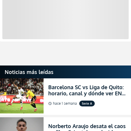
Noticias más leídas
Barcelona SC vs Liga de Quito:
horario, canal y dónde ver EN
VIVO la Fecha 22 de la LigaPro
hace 1 semana
Serie A
schedule
2026
Norberto Araujo desata el caos