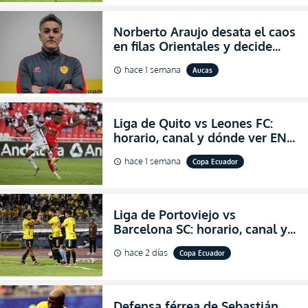
Norberto Araujo desata el caos
en filas Orientales y decide
abandonar la dirección técnica
hace 1 semana
Aucas
schedule
de Aucas
Liga de Quito vs Leones FC:
horario, canal y dónde ver EN
VIVO los octavos de final de la
hace 1 semana
Copa Ecuador
schedule
Copa Ecuador 2026
Liga de Portoviejo vs
Barcelona SC: horario, canal y
dónde ver EN VIVO los octavos
hace 2 días
Copa Ecuador
schedule
de final de la Copa Ecuador
2026
Defensa férrea de Sebastián