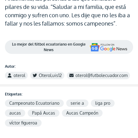
pilares de su vida. “Saludar a mi familia, que está
conmigo y sufren con uno. Les dije que no les iba a
fallar y nos les fallamos: somos campeones”.
Lo mejor del fútbol ecuatoriano en Google
News
Autor:
oterol
OteroLuis12
oterol@futbolecuador.com
Etiquetas:
Campeonato Ecuatoriano
serie a
liga pro
aucas
Papá Aucas
Aucas Campeón
víctor figueroa