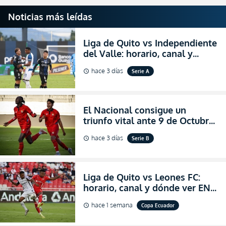
Noticias más leídas
Liga de Quito vs Independiente
del Valle: horario, canal y
dónde ver EN VIVO el
hace 3 días
Serie A
schedule
partidazo por la fecha 24 de la
LigaPro 2026
El Nacional consigue un
triunfo vital ante 9 de Octubre
para encender la fe en la
hace 3 días
Serie B
schedule
salvación
Liga de Quito vs Leones FC:
horario, canal y dónde ver EN
VIVO los octavos de final de la
hace 1 semana
Copa Ecuador
schedule
Copa Ecuador 2026