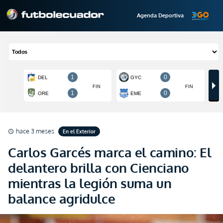
Agenda Deportiva
hace 3 meses
En el Exterior
schedule
Carlos Garcés marca el camino: El
delantero brilla con Cienciano
mientras la legión suma un
balance agridulce