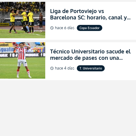
Liga de Portoviejo vs
Barcelona SC: horario, canal y
dónde ver EN VIVO los octavos
hace 6 días
Copa Ecuador
schedule
de final de la Copa Ecuador
2026
Técnico Universitario sacude el
mercado de pases con una
verdadera revolución para
hace 4 días
T. Universitario
schedule
asegurar la permanencia
(FOTO)