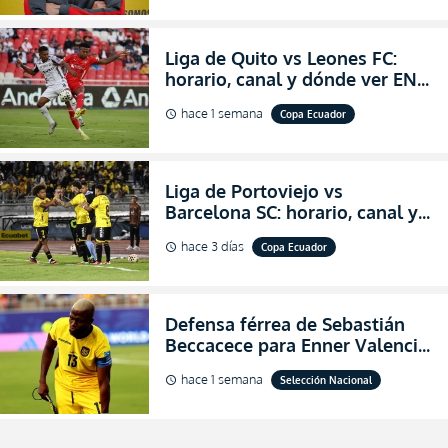
Liga de Quito vs Leones FC:
horario, canal y dónde ver EN
VIVO los octavos de final de la
hace 1 semana
Copa Ecuador
schedule
Copa Ecuador 2026
Liga de Portoviejo vs
Barcelona SC: horario, canal y
dónde ver EN VIVO los octavos
hace 3 días
Copa Ecuador
schedule
de final de la Copa Ecuador
2026
Defensa férrea de Sebastián
Beccacece para Enner Valencia
al indicar que era el hombre
hace 1 semana
Selección Nacional
schedule
indicado para Ecuador