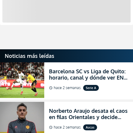
Noticias más leídas
Barcelona SC vs Liga de Quito:
horario, canal y dónde ver EN
VIVO la Fecha 22 de la LigaPro
hace 2 semanas
Serie A
schedule
2026
Norberto Araujo desata el caos
en filas Orientales y decide
abandonar la dirección técnica
hace 2 semanas
Aucas
schedule
de Aucas