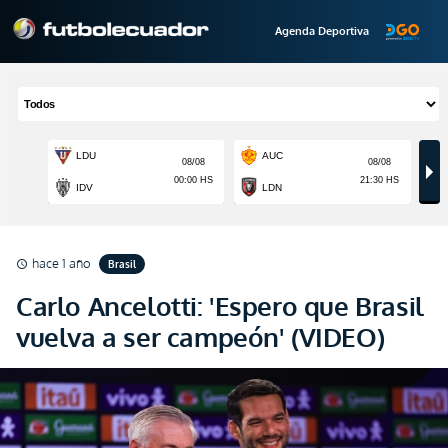
Agenda Deportiva
hace 1 año
Brasil
schedule
Carlo Ancelotti: 'Espero que Brasil
vuelva a ser campeón' (VIDEO)