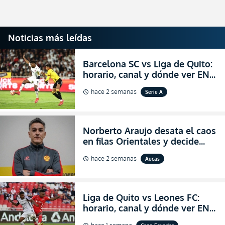
Noticias más leídas
Barcelona SC vs Liga de Quito:
horario, canal y dónde ver EN
VIVO la Fecha 22 de la LigaPro
hace 2 semanas
Serie A
schedule
2026
Norberto Araujo desata el caos
en filas Orientales y decide
abandonar la dirección técnica
hace 2 semanas
Aucas
schedule
de Aucas
Liga de Quito vs Leones FC:
horario, canal y dónde ver EN
VIVO los octavos de final de la
hace 1 semana