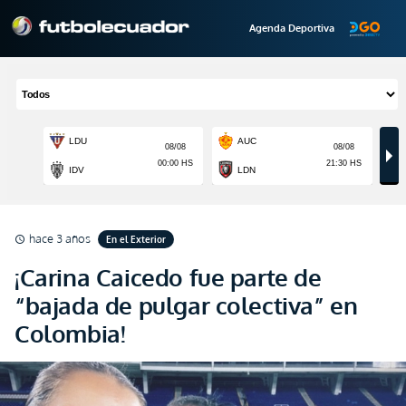
Agenda Deportiva
hace 3 años
En el Exterior
schedule
¡Carina Caicedo fue parte de
“bajada de pulgar colectiva” en
Colombia!