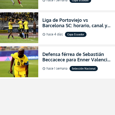
Copa Ecuador
schedule
Copa Ecuador 2026
Liga de Portoviejo vs
Barcelona SC: horario, canal y
dónde ver EN VIVO los octavos
hace 4 días
Copa Ecuador
schedule
de final de la Copa Ecuador
2026
Defensa férrea de Sebastián
Beccacece para Enner Valencia
al indicar que era el hombre
hace 1 semana
Selección Nacional
schedule
indicado para Ecuador