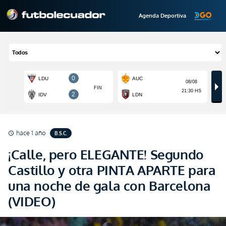
Agenda Deportiva
hace 1 año
B.S.C.
schedule
¡Calle, pero ELEGANTE! Segundo
Castillo y otra PINTA APARTE para
una noche de gala con Barcelona
(VIDEO)