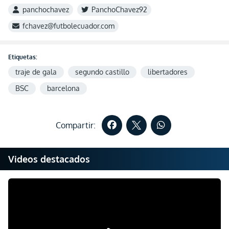
panchochavez
PanchoChavez92
fchavez@futbolecuador.com
Etiquetas:
traje de gala
segundo castillo
libertadores
BSC
barcelona
Compartir:
Videos destacados