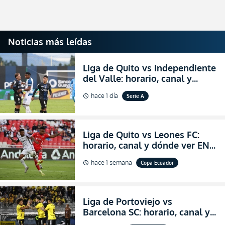
Noticias más leídas
Liga de Quito vs Independiente
del Valle: horario, canal y
dónde ver EN VIVO el
hace 1 día
Serie A
schedule
partidazo por la fecha 24 de la
LigaPro 2026
Liga de Quito vs Leones FC:
horario, canal y dónde ver EN
VIVO los octavos de final de la
hace 1 semana
Copa Ecuador
schedule
Copa Ecuador 2026
Liga de Portoviejo vs
Barcelona SC: horario, canal y
dónde ver EN VIVO los octavos