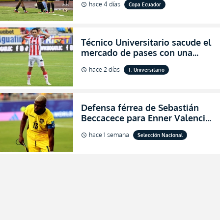
hace 4 días
Copa Ecuador
schedule
de final de la Copa Ecuador
2026
Técnico Universitario sacude el
mercado de pases con una
verdadera revolución para
hace 2 días
T. Universitario
schedule
asegurar la permanencia
(FOTO)
Defensa férrea de Sebastián
Beccacece para Enner Valencia
al indicar que era el hombre
hace 1 semana
Selección Nacional
schedule
indicado para Ecuador