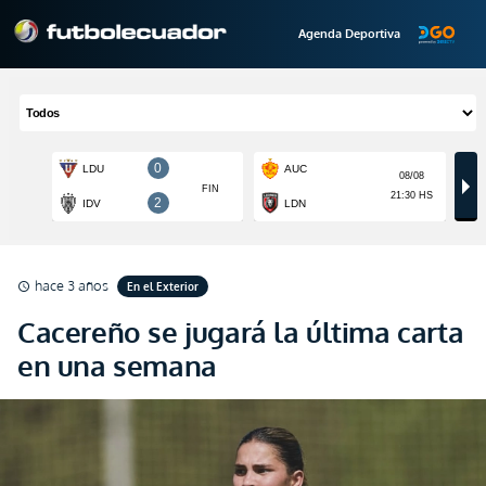
Agenda Deportiva
hace 3 años
En el Exterior
schedule
Cacereño se jugará la última carta
en una semana