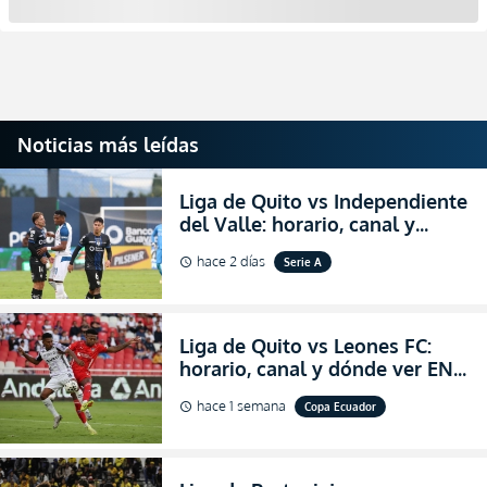
Noticias más leídas
Liga de Quito vs Independiente
del Valle: horario, canal y
dónde ver EN VIVO el
hace 2 días
Serie A
schedule
partidazo por la fecha 24 de la
LigaPro 2026
Liga de Quito vs Leones FC:
horario, canal y dónde ver EN
VIVO los octavos de final de la
hace 1 semana
Copa Ecuador
schedule
Copa Ecuador 2026