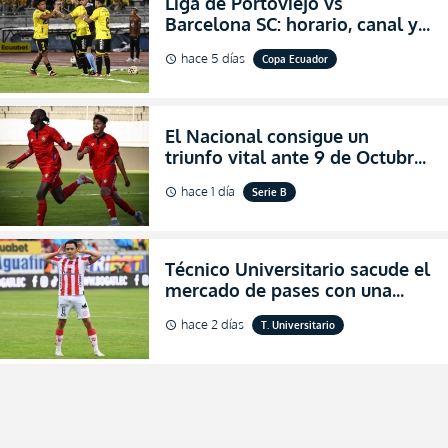
Liga de Portoviejo vs
Barcelona SC: horario, canal y
dónde ver EN VIVO los octavos
hace 5 días
Copa Ecuador
schedule
de final de la Copa Ecuador
2026
El Nacional consigue un
triunfo vital ante 9 de Octubre
para encender la fe en la
hace 1 día
Serie B
schedule
salvación
Técnico Universitario sacude el
mercado de pases con una
verdadera revolución para
hace 2 días
T. Universitario
schedule
asegurar la permanencia
(FOTO)