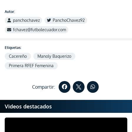
Autor:
panchochavez
PanchoChavez92
fchavez@futbolecuador.com
Etiquetas:
Cacereño
Manoly Baquerizo
Primera RFEF Femenina
Compartir:
Videos destacados