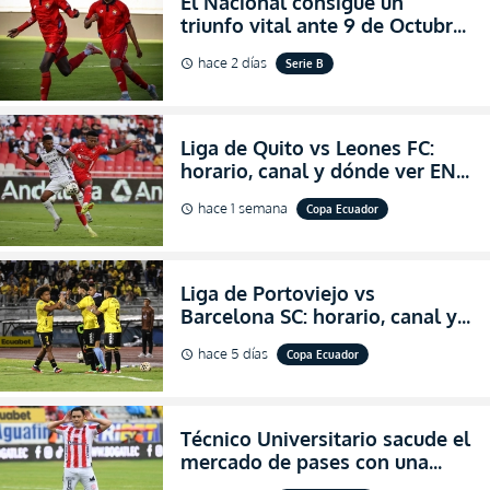
El Nacional consigue un
triunfo vital ante 9 de Octubre
para encender la fe en la
hace 2 días
Serie B
schedule
salvación
Liga de Quito vs Leones FC:
horario, canal y dónde ver EN
VIVO los octavos de final de la
hace 1 semana
Copa Ecuador
schedule
Copa Ecuador 2026
Liga de Portoviejo vs
Barcelona SC: horario, canal y
dónde ver EN VIVO los octavos
hace 5 días
Copa Ecuador
schedule
de final de la Copa Ecuador
2026
Técnico Universitario sacude el
mercado de pases con una
verdadera revolución para