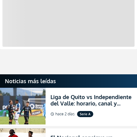
Noticias más leídas
Liga de Quito vs Independiente
del Valle: horario, canal y
dónde ver EN VIVO el
hace 2 días
Serie A
schedule
partidazo por la fecha 24 de la
LigaPro 2026