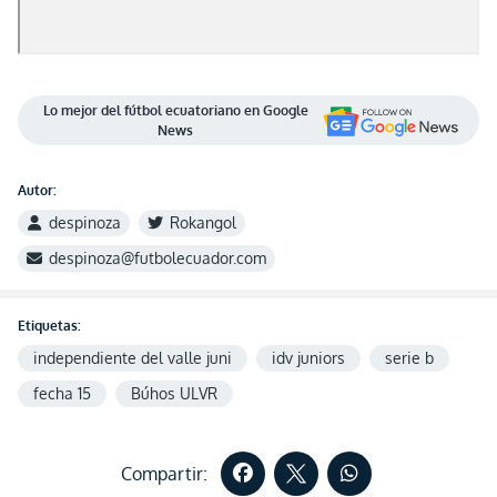
Lo mejor del fútbol ecuatoriano en Google
News
Autor:
despinoza
Rokangol
despinoza@futbolecuador.com
Etiquetas:
independiente del valle juni
idv juniors
serie b
fecha 15
Búhos ULVR
Compartir: