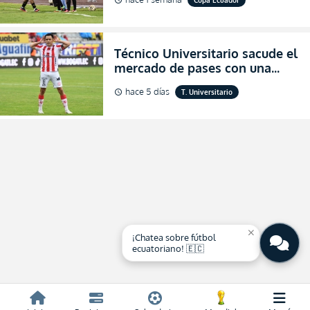
schedule
de final de la Copa Ecuador
2026
Técnico Universitario sacude el
mercado de pases con una
verdadera revolución para
hace 5 días
T. Universitario
schedule
asegurar la permanencia
(FOTO)
close
¡Chatea sobre fútbol
ecuatoriano! 🇪🇨