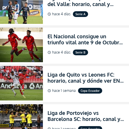
del Valle: horario, canal y
dónde ver EN VIVO el
hace 4 días
Serie A
schedule
partidazo por la fecha 24 de la
LigaPro 2026
El Nacional consigue un
triunfo vital ante 9 de Octubre
para encender la fe en la
hace 4 días
Serie B
schedule
salvación
Liga de Quito vs Leones FC:
horario, canal y dónde ver EN
VIVO los octavos de final de la
hace 1 semana
Copa Ecuador
schedule
Copa Ecuador 2026
Liga de Portoviejo vs
Barcelona SC: horario, canal y
dónde ver EN VIVO los octavos
hace 1 semana
Copa Ecuador