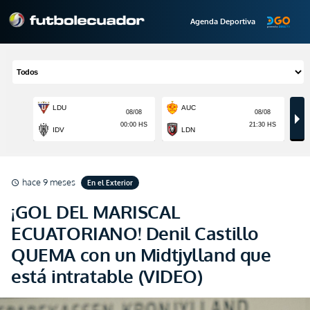
Agenda Deportiva
hace 9 meses
En el Exterior
schedule
¡GOL DEL MARISCAL
ECUATORIANO! Denil Castillo
QUEMA con un Midtjylland que
está intratable (VIDEO)