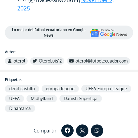
???? (@TracieAshw26014)
November 9,
2025
Lo mejor del fútbol ecuatoriano en Google
News
Autor:
oterol
OteroLuis12
oterol@futbolecuador.com
Etiquetas:
denil castillo
europa league
UEFA Europa League
UEFA
Midtjylland
Danish Superliga
Dinamarca
Compartir: