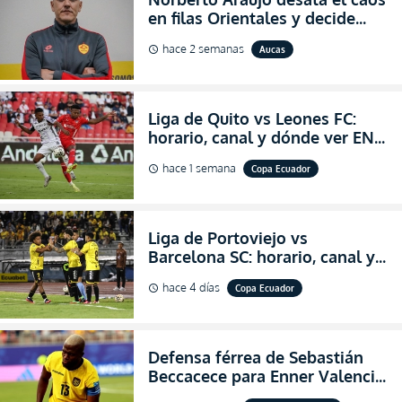
en filas Orientales y decide
abandonar la dirección técnica
hace 2 semanas
Aucas
schedule
de Aucas
Liga de Quito vs Leones FC:
horario, canal y dónde ver EN
VIVO los octavos de final de la
hace 1 semana
Copa Ecuador
schedule
Copa Ecuador 2026
Liga de Portoviejo vs
Barcelona SC: horario, canal y
dónde ver EN VIVO los octavos
hace 4 días
Copa Ecuador
schedule
de final de la Copa Ecuador
2026
Defensa férrea de Sebastián
Beccacece para Enner Valencia
al indicar que era el hombre