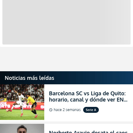
Noticias más leídas
Barcelona SC vs Liga de Quito:
horario, canal y dónde ver EN
VIVO la Fecha 22 de la LigaPro
hace 2 semanas
Serie A
schedule
2026
Norberto Araujo desata el caos