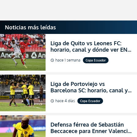
Noticias más leídas
Liga de Quito vs Leones FC:
horario, canal y dónde ver EN
VIVO los octavos de final de la
hace 1 semana
Copa Ecuador
schedule
Copa Ecuador 2026
Liga de Portoviejo vs
Barcelona SC: horario, canal y
dónde ver EN VIVO los octavos
hace 4 días
Copa Ecuador
schedule
de final de la Copa Ecuador
2026
Defensa férrea de Sebastián
Beccacece para Enner Valencia