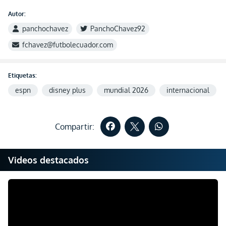
Autor:
panchochavez
PanchoChavez92
fchavez@futbolecuador.com
Etiquetas:
espn
disney plus
mundial 2026
internacional
Compartir:
Videos destacados