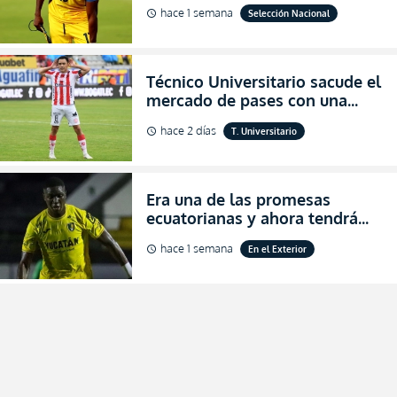
al indicar que era el hombre
hace 1 semana
Selección Nacional
schedule
indicado para Ecuador
Técnico Universitario sacude el
mercado de pases con una
verdadera revolución para
hace 2 días
T. Universitario
schedule
asegurar la permanencia
(FOTO)
Era una de las promesas
ecuatorianas y ahora tendrá
una nueva oportunidad en
hace 1 semana
En el Exterior
schedule
Bolivia