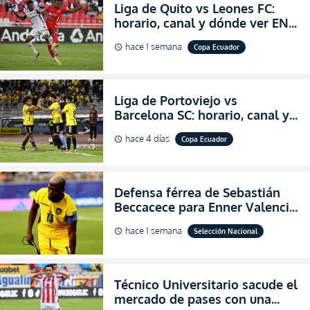
Liga de Quito vs Leones FC:
horario, canal y dónde ver EN
VIVO los octavos de final de la
hace 1 semana
Copa Ecuador
schedule
Copa Ecuador 2026
Liga de Portoviejo vs
Barcelona SC: horario, canal y
dónde ver EN VIVO los octavos
hace 4 días
Copa Ecuador
schedule
de final de la Copa Ecuador
2026
Defensa férrea de Sebastián
Beccacece para Enner Valencia
al indicar que era el hombre
hace 1 semana
Selección Nacional
schedule
indicado para Ecuador
Técnico Universitario sacude el
mercado de pases con una