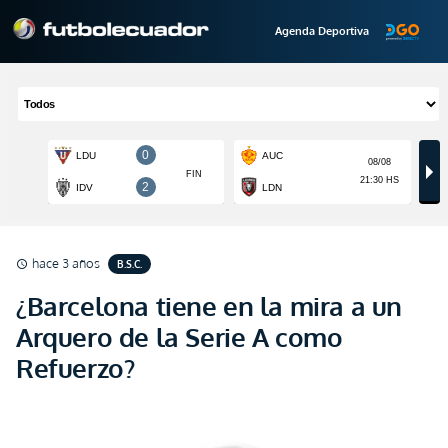
Agenda Deportiva
hace 3 años
B.S.C.
schedule
¿Barcelona tiene en la mira a un
Arquero de la Serie A como
Refuerzo?