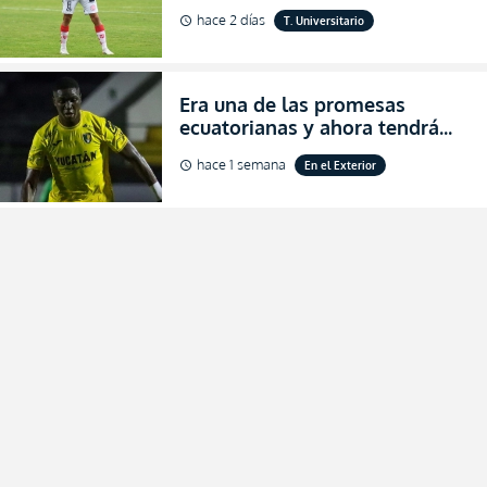
verdadera revolución para
hace 2 días
T. Universitario
schedule
asegurar la permanencia
(FOTO)
Era una de las promesas
ecuatorianas y ahora tendrá
una nueva oportunidad en
hace 1 semana
En el Exterior
schedule
Bolivia