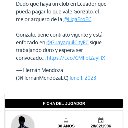
Dudo que haya un club en Ecuador que
pueda pagar lo que vale Gonzalo, el
mejor arquero de la
@LigaProEC
Gonzalo, tiene contrato vigente y está
enfocado en
@GuayaquilCityFC
sigue
trabajando duro y espera ser
convocado…
https://t.co/CMFpI2ayHX
— Hernán Mendoza
(@HernanMendozaEC)
June 1, 2023