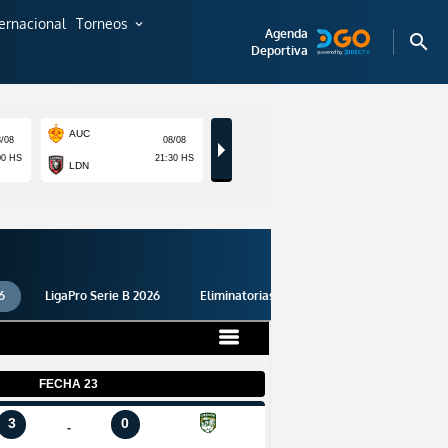
ternacional
Torneos
expand_more
Agenda
search
Deportiva
6
LigaPro Serie B 2026
Eliminatorias 2026