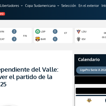
Libertadores
Copa Sudamericana
Selección
En el exterior
In
expand_more
expand_more
EVO
Calendario
ependiente del Valle:
LigaPro Serie A 202
er el partido de la
025