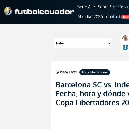
Serie A
Serie B
Copa 
expand_more
expand_more
Mundial 2026
Chatbot
NU
hace 1 año
Copa Libertadores
schedule
Barcelona SC vs. Ind
Fecha, hora y dónde v
Copa Libertadores 2