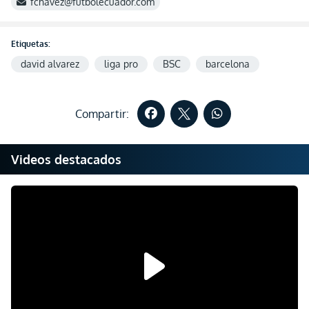
fchavez@futbolecuador.com
Etiquetas:
david alvarez
liga pro
BSC
barcelona
Compartir:
Videos destacados