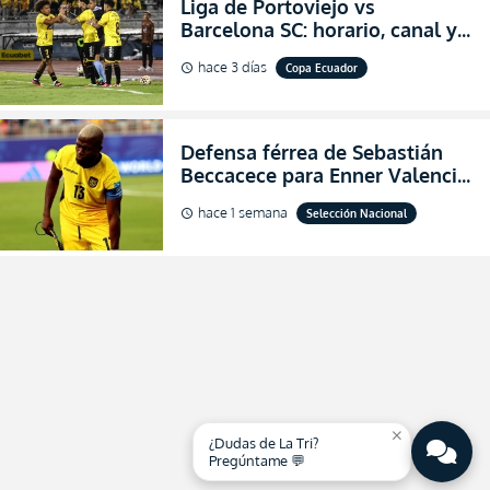
Liga de Portoviejo vs
Barcelona SC: horario, canal y
dónde ver EN VIVO los octavos
hace 3 días
Copa Ecuador
schedule
de final de la Copa Ecuador
2026
Defensa férrea de Sebastián
Beccacece para Enner Valencia
al indicar que era el hombre
hace 1 semana
Selección Nacional
schedule
indicado para Ecuador
close
¿Dudas de La Tri?
Pregúntame 💬