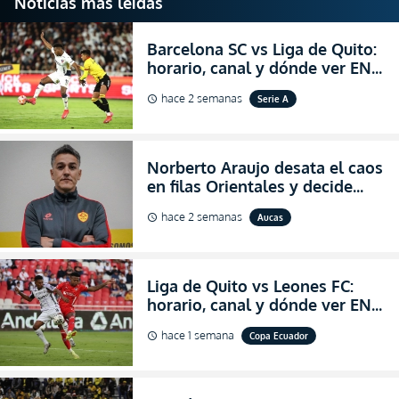
Noticias más leídas
Barcelona SC vs Liga de Quito:
horario, canal y dónde ver EN
VIVO la Fecha 22 de la LigaPro
hace 2 semanas
Serie A
schedule
2026
Norberto Araujo desata el caos
en filas Orientales y decide
abandonar la dirección técnica
hace 2 semanas
Aucas
schedule
de Aucas
Liga de Quito vs Leones FC:
horario, canal y dónde ver EN
VIVO los octavos de final de la
hace 1 semana
Copa Ecuador
schedule
Copa Ecuador 2026