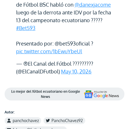
de Fútbol BSC habló con
@danexjacome
luego de la derrota ante IDV por la fecha
13 del campeonato ecuatoriano ?????
#Bet593
Presentado por: @bet593oficial ?
pic.twitter.com/1bEwuYbeUl
— ®El Canal del Fútbol ?????????
(@ElCanalDFutbol)
May 10, 2026
Lo mejor del fútbol ecuatoriano en Google
News
Autor:
panchochavez
PanchoChavez92