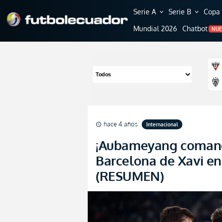
Serie A
Serie B
Copa 
expand_more
expand_more
Mundial 2026
Chatbot
NU
hace 4 años
Internacional
schedule
¡Aubameyang comandó
Barcelona de Xavi e
(RESUMEN)