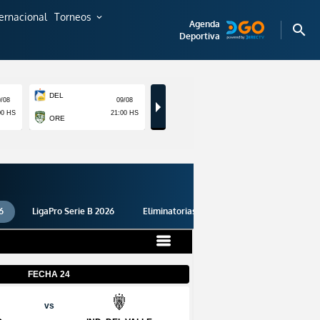
ternacional
Torneos
expand_more
Agenda
search
Deportiva
6
LigaPro Serie B 2026
Eliminatorias 2026