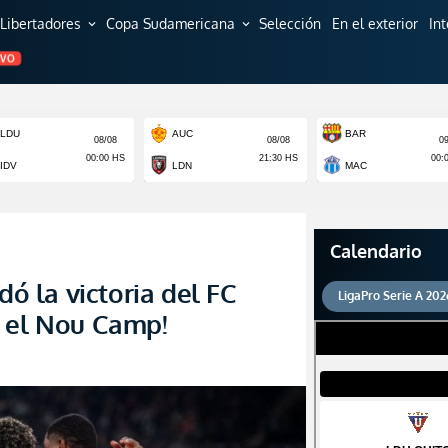
Libertadores
Copa Sudamericana
Selección
En el exterior
In
expand_more
expand_more
EVO
Calendario
 la victoria del FC
LigaPro Serie A 202
n el Nou Camp!