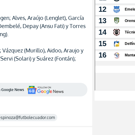
gen; Alves, Araújo (Lenglet), García
 Dembelé, Depay (Ansu Fati) y Torres
ng).
; Vázquez (Murillo), Aidoo, Araujo y
Servi (Solari) y Suárez (Fontán);
en Google News
espinoza@futbolecuador.com