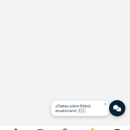
close
¡Chatea sobre fútbol
ecuatoriano! 🇪🇨