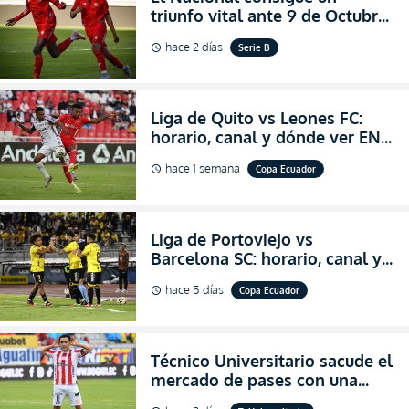
triunfo vital ante 9 de Octubre
para encender la fe en la
hace 2 días
Serie B
schedule
salvación
Liga de Quito vs Leones FC:
horario, canal y dónde ver EN
VIVO los octavos de final de la
hace 1 semana
Copa Ecuador
schedule
Copa Ecuador 2026
Liga de Portoviejo vs
Barcelona SC: horario, canal y
dónde ver EN VIVO los octavos
hace 5 días
Copa Ecuador
schedule
de final de la Copa Ecuador
2026
Técnico Universitario sacude el
mercado de pases con una
verdadera revolución para