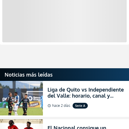
Noticias más leídas
Liga de Quito vs Independiente
del Valle: horario, canal y
dónde ver EN VIVO el
hace 2 días
Serie A
schedule
partidazo por la fecha 24 de la
LigaPro 2026
El Nacional consigue un