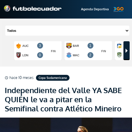
Agenda Deportiva
hace 10 meses
Copa Sudamericana
schedule
Independiente del Valle YA SABE
QUIÉN le va a pitar en la
Semifinal contra Atlético Mineiro