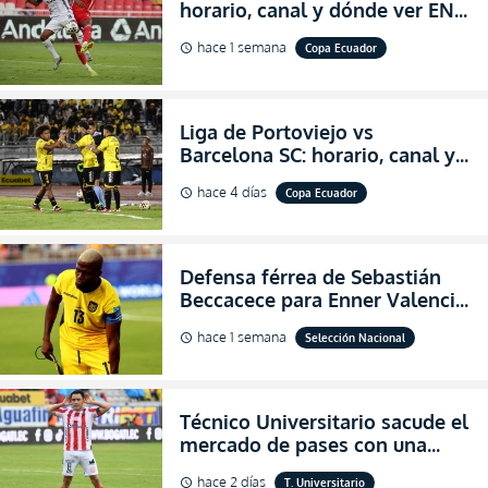
horario, canal y dónde ver EN
VIVO los octavos de final de la
hace 1 semana
Copa Ecuador
schedule
Copa Ecuador 2026
Liga de Portoviejo vs
Barcelona SC: horario, canal y
dónde ver EN VIVO los octavos
hace 4 días
Copa Ecuador
schedule
de final de la Copa Ecuador
2026
Defensa férrea de Sebastián
Beccacece para Enner Valencia
al indicar que era el hombre
hace 1 semana
Selección Nacional
schedule
indicado para Ecuador
Técnico Universitario sacude el
mercado de pases con una
verdadera revolución para
hace 2 días
T. Universitario
schedule