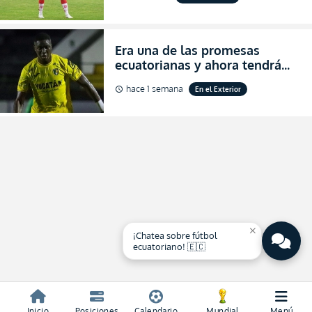
asegurar la permanencia
(FOTO)
Era una de las promesas
ecuatorianas y ahora tendrá
una nueva oportunidad en
hace 1 semana
En el Exterior
schedule
Bolivia
close
¡Chatea sobre fútbol
ecuatoriano! 🇪🇨
Inicio
Posiciones
Calendario
Mundial
Menú