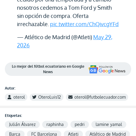
nosotros cedemos a Tom Ford y Smith
sin opción de compra. Oferta
irrechazable.
pic.twitter.com/ChQivcgYFd
— Atlético de Madrid (@Atleti)
May 29,
2026
Lo mejor del fútbol ecuatoriano en Google
News
Autor:
oterol
OteroLuis12
oterol@futbolecuador.com
Etiquetas:
Julián Álvarez
raphinha
pedri
lamine yamal
Barça
FC Barcelona
Atleti
Atlético de Madrid