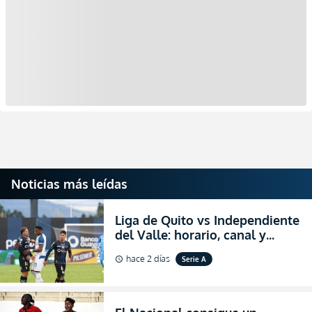
Noticias más leídas
Liga de Quito vs Independiente
del Valle: horario, canal y
dónde ver EN VIVO el
hace 2 días
Serie A
schedule
partidazo por la fecha 24 de la
LigaPro 2026