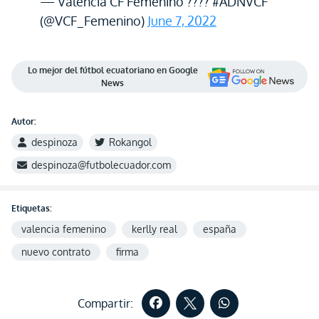
— Valencia CF Femenino ???? #ADNVCF
(@VCF_Femenino)
June 7, 2022
Lo mejor del fútbol ecuatoriano en Google
News
Autor:
despinoza
Rokangol
despinoza@futbolecuador.com
Etiquetas:
valencia femenino
kerlly real
españa
nuevo contrato
firma
Compartir: