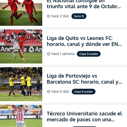
El Nacional consigue un
triunfo vital ante 9 de Octubre
para encender la fe en la
hace 2 días
Serie B
schedule
salvación
Liga de Quito vs Leones FC:
horario, canal y dónde ver EN
VIVO los octavos de final de la
hace 1 semana
Copa Ecuador
schedule
Copa Ecuador 2026
Liga de Portoviejo vs
Barcelona SC: horario, canal y
dónde ver EN VIVO los octavos
hace 5 días
Copa Ecuador
schedule
de final de la Copa Ecuador
2026
Técnico Universitario sacude el
mercado de pases con una
verdadera revolución para