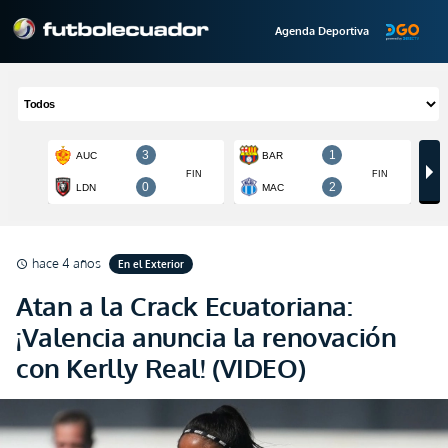
Agenda Deportiva
hace 4 años
En el Exterior
schedule
Atan a la Crack Ecuatoriana:
¡Valencia anuncia la renovación
con Kerlly Real! (VIDEO)