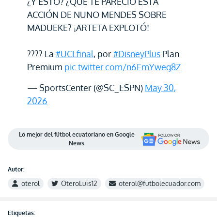
¿Y ESTO? ¿QUÉ TE PARECIÓ ESTA
ACCIÓN DE NUNO MENDES SOBRE
MADUEKE? ¡ARTETA EXPLOTÓ!
???? La
#UCLfinal
, por
#DisneyPlus
Plan
Premium
pic.twitter.com/n6EmYweg8Z
— SportsCenter (@SC_ESPN)
May 30,
2026
Lo mejor del fútbol ecuatoriano en Google
News
Autor:
oterol
OteroLuis12
oterol@futbolecuador.com
Etiquetas: