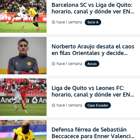
Barcelona SC vs Liga de Quito:
horario, canal y dónde ver EN
VIVO la Fecha 22 de la LigaPro
hace 1 semana
Serie A
schedule
2026
Norberto Araujo desata el caos
en filas Orientales y decide
abandonar la dirección técnica
hace 1 semana
Aucas
schedule
de Aucas
Liga de Quito vs Leones FC:
horario, canal y dónde ver EN
VIVO los octavos de final de la
hace 1 semana
Copa Ecuador
schedule
Copa Ecuador 2026
Defensa férrea de Sebastián
Beccacece para Enner Valencia