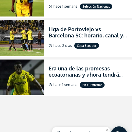
al indicar que era el hombre
hace 1 semana
Selección Nacional
schedule
indicado para Ecuador
Liga de Portoviejo vs
Barcelona SC: horario, canal y
dónde ver EN VIVO los octavos
hace 2 días
Copa Ecuador
schedule
de final de la Copa Ecuador
2026
Era una de las promesas
ecuatorianas y ahora tendrá
una nueva oportunidad en
hace 1 semana
En el Exterior
schedule
Bolivia
close