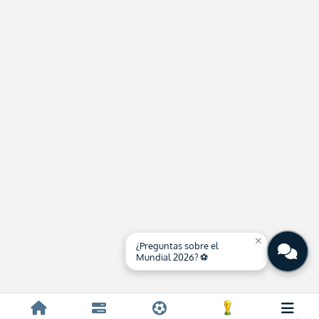
close
¿Preguntas sobre el
Mundial 2026? ⚽