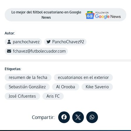
Lo mejor del fútbol ecuatoriano en Google
News
Autor:
panchochavez
PanchoChavez92
fchavez@futbolecuador.com
Etiquetas:
resumen de la fecha
ecuatorianos en el exterior
Sebastián González
Al Orooba
Kike Saverio
José Cifuentes
Aris FC
Compartir: