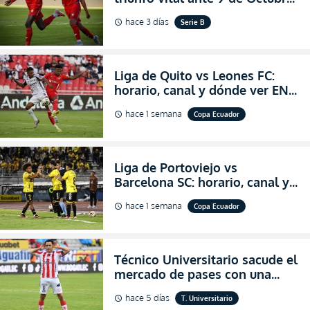
para encender la fe en la
hace 3 días
Serie B
schedule
salvación
Liga de Quito vs Leones FC:
horario, canal y dónde ver EN
VIVO los octavos de final de la
hace 1 semana
Copa Ecuador
schedule
Copa Ecuador 2026
Liga de Portoviejo vs
Barcelona SC: horario, canal y
dónde ver EN VIVO los octavos
hace 1 semana
Copa Ecuador
schedule
de final de la Copa Ecuador
2026
Técnico Universitario sacude el
mercado de pases con una
verdadera revolución para
hace 5 días
T. Universitario
schedule
asegurar la permanencia