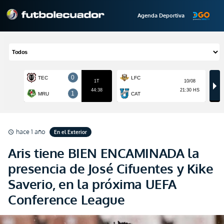
Agenda Deportiva
hace 1 año
En el Exterior
schedule
Aris tiene BIEN ENCAMINADA la
presencia de José Cifuentes y Kike
Saverio, en la próxima UEFA
Conference League