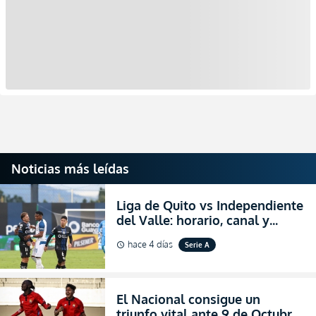
Noticias más leídas
Liga de Quito vs Independiente
del Valle: horario, canal y
dónde ver EN VIVO el
hace 4 días
Serie A
schedule
partidazo por la fecha 24 de la
LigaPro 2026
El Nacional consigue un
triunfo vital ante 9 de Octubre